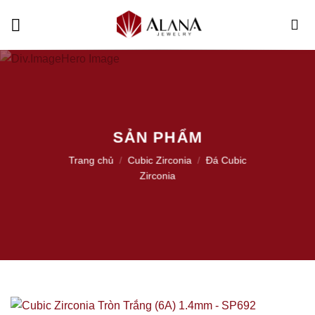
Skip
to
content
SẢN PHẨM
Trang chủ
/
Cubic Zirconia
/
Đá Cubic
Zirconia