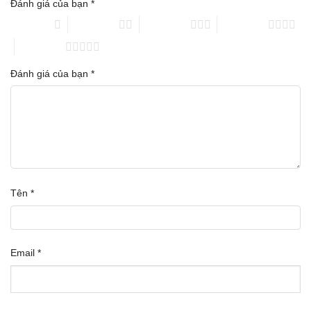
Đánh giá của bạn
*
1 trên 5 sao
2 trên 5 sao
3 trên 5 sao
4 trên 5 sao
5 trên 5 sao
Đánh giá của bạn
*
Tên
*
Email
*