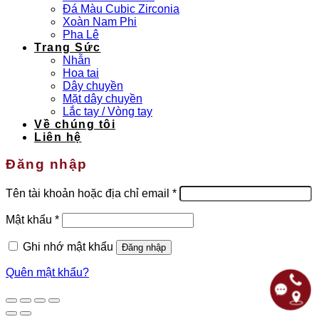
Đá Màu Cubic Zirconia
Xoàn Nam Phi
Pha Lê
Trang Sức
Nhẫn
Hoa tai
Dây chuyền
Mặt dây chuyền
Lắc tay / Vòng tay
Về chúng tôi
Liên hệ
Đăng nhập
Bắt
Tên tài khoản hoặc địa chỉ email
*
buộc
Bắt
Mật khẩu
*
buộc
Ghi nhớ mật khẩu
Đăng nhập
Quên mật khẩu?