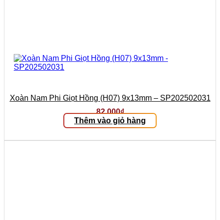
Xoàn Nam Phi Giọt Hồng (H07) 9x13mm – SP202502031
82.000
₫
Thêm vào giỏ hàng