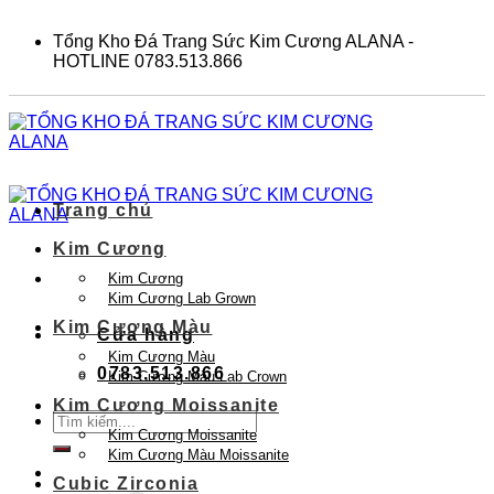
Skip
to
Tổng Kho Đá Trang Sức Kim Cương ALANA -
content
HOTLINE 0783.513.866
Trang chủ
Kim Cương
Kim Cương
Kim Cương Lab Grown
Kim Cương Màu
Cửa hàng
Kim Cương Màu
0783.513.866
Kim Cương Màu Lab Crown
Kim Cương Moissanite
Tìm
Kim Cương Moissanite
kiếm:
Kim Cương Màu Moissanite
Cubic Zirconia