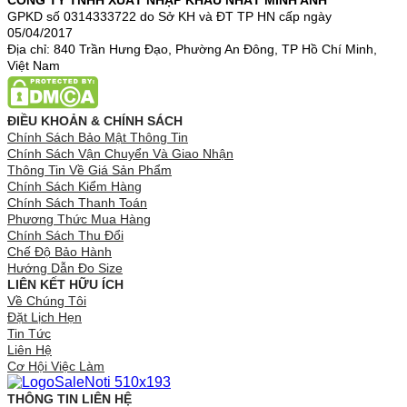
CÔNG TY TNHH XUẤT NHẬP KHẨU NHẤT MINH ANH
GPKD số 0314333722 do Sở KH và ĐT TP HN cấp ngày
05/04/2017
Địa chỉ: 840 Trần Hưng Đạo, Phường An Đông, TP Hồ Chí Minh,
Việt Nam
ĐIỀU KHOẢN & CHÍNH SÁCH
Chính Sách Bảo Mật Thông Tin
Chính Sách Vận Chuyển Và Giao Nhận
Thông Tin Về Giá Sản Phẩm
Chính Sách Kiểm Hàng
Chính Sách Thanh Toán
Phương Thức Mua Hàng
Chính Sách Thu Đổi
Chế Độ Bảo Hành
Hướng Dẫn Đo Size
LIÊN KẾT HỮU ÍCH
Về Chúng Tôi
Đặt Lịch Hẹn
Tin Tức
Liên Hệ
Cơ Hội Việc Làm
THÔNG TIN LIÊN HỆ