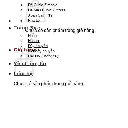
Đá Cubic Zirconia
Đá Màu Cubic Zirconia
Xoàn Nam Phi
Pha Lê
Trang Sức
Chưa có sản phẩm trong giỏ hàng.
Nhẫn
Quay trở lại cửa hàng
Hoa tai
Dây chuyền
Giỏ hàng
Mặt dây chuyền
Lắc tay / Vòng tay
Về chúng tôi
Liên hệ
Chưa có sản phẩm trong giỏ hàng.
Quay trở lại cửa hàng