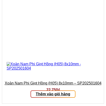
Xoàn Nam Phi Giọt Hồng (H05) 8x10mm – SP202501604
22.750
₫
Thêm vào giỏ hàng