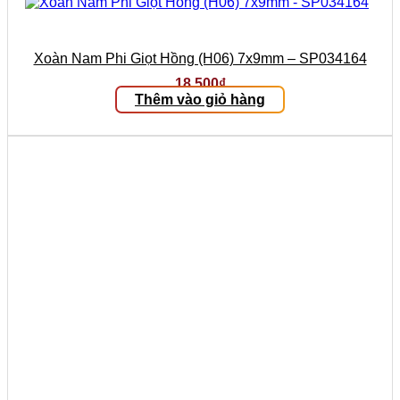
Xoàn Nam Phi Giọt Hồng (H06) 7x9mm – SP034164
18.500
₫
Thêm vào giỏ hàng