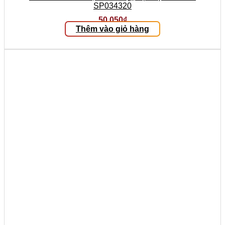
SP034320
50.050
₫
Thêm vào giỏ hàng