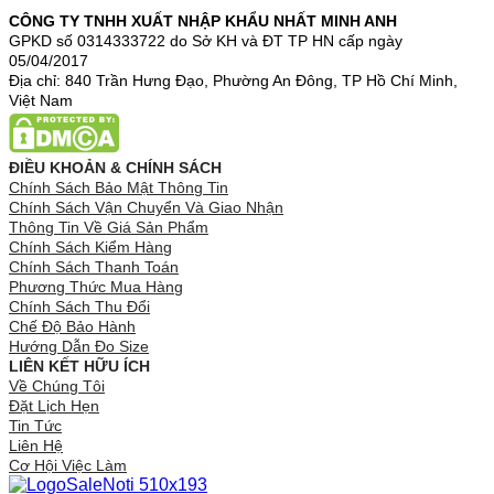
CÔNG TY TNHH XUẤT NHẬP KHẨU NHẤT MINH ANH
GPKD số 0314333722 do Sở KH và ĐT TP HN cấp ngày
05/04/2017
Địa chỉ: 840 Trần Hưng Đạo, Phường An Đông, TP Hồ Chí Minh,
Việt Nam
ĐIỀU KHOẢN & CHÍNH SÁCH
Chính Sách Bảo Mật Thông Tin
Chính Sách Vận Chuyển Và Giao Nhận
Thông Tin Về Giá Sản Phẩm
Chính Sách Kiểm Hàng
Chính Sách Thanh Toán
Phương Thức Mua Hàng
Chính Sách Thu Đổi
Chế Độ Bảo Hành
Hướng Dẫn Đo Size
LIÊN KẾT HỮU ÍCH
Về Chúng Tôi
Đặt Lịch Hẹn
Tin Tức
Liên Hệ
Cơ Hội Việc Làm