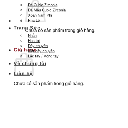
Đá Cubic Zirconia
Đá Màu Cubic Zirconia
Xoàn Nam Phi
Pha Lê
Trang Sức
Chưa có sản phẩm trong giỏ hàng.
Nhẫn
Quay trở lại cửa hàng
Hoa tai
Dây chuyền
Giỏ hàng
Mặt dây chuyền
Lắc tay / Vòng tay
Về chúng tôi
Liên hệ
Chưa có sản phẩm trong giỏ hàng.
Quay trở lại cửa hàng