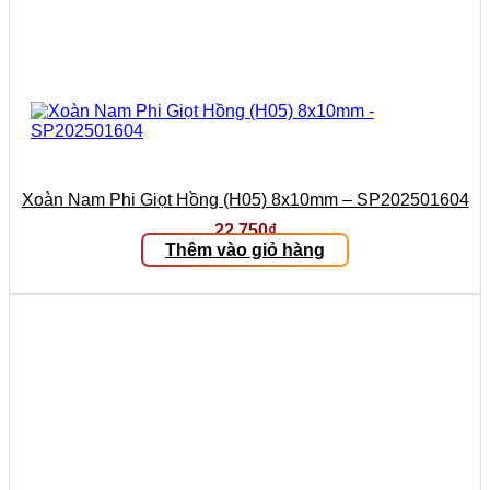
Xoàn Nam Phi Giọt Hồng (H05) 8x10mm – SP202501604
22.750
₫
Thêm vào giỏ hàng