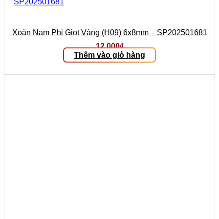
Xoàn Nam Phi Giọt Vàng (H09) 6x8mm – SP202501681
12.000
₫
Thêm vào giỏ hàng