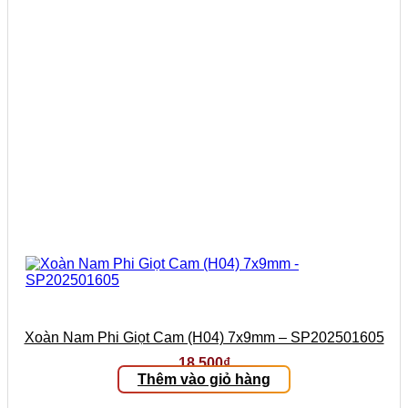
Xoàn Nam Phi Giọt Cam (H04) 7x9mm – SP202501605
18.500
₫
Thêm vào giỏ hàng