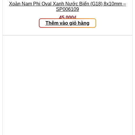
Xoàn Nam Phi Oval Xanh Nước Biển (G18) 8x10mm –
SP006109
45.000
₫
Thêm vào giỏ hàng