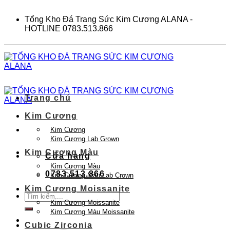
Skip
to
Tổng Kho Đá Trang Sức Kim Cương ALANA -
content
HOTLINE 0783.513.866
Trang chủ
Kim Cương
Kim Cương
Kim Cương Lab Grown
Kim Cương Màu
Cửa hàng
Kim Cương Màu
0783.513.866
Kim Cương Màu Lab Crown
Kim Cương Moissanite
Tìm
Kim Cương Moissanite
kiếm:
Kim Cương Màu Moissanite
Cubic Zirconia