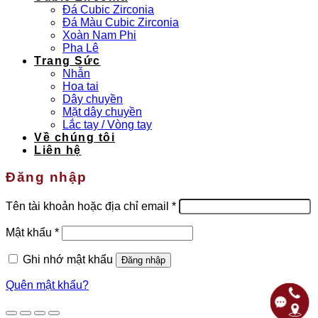
Đá Cubic Zirconia
Đá Màu Cubic Zirconia
Xoàn Nam Phi
Pha Lê
Trang Sức
Nhẫn
Hoa tai
Dây chuyền
Mặt dây chuyền
Lắc tay / Vòng tay
Về chúng tôi
Liên hệ
Đăng nhập
Bắt
Tên tài khoản hoặc địa chỉ email
*
buộc
Bắt
Mật khẩu
*
buộc
Ghi nhớ mật khẩu
Đăng nhập
Quên mật khẩu?