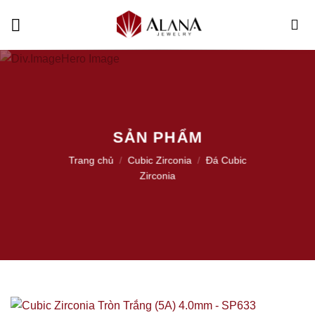
Skip
to
content
SẢN PHẨM
Trang chủ
/
Cubic Zirconia
/
Đá Cubic
Zirconia