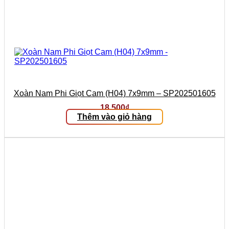
Xoàn Nam Phi Giọt Cam (H04) 7x9mm – SP202501605
18.500
₫
Thêm vào giỏ hàng