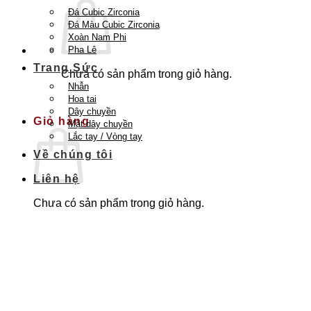
Đá Cubic Zirconia
Đá Màu Cubic Zirconia
Xoàn Nam Phi
Pha Lê
Trang Sức
Chưa có sản phẩm trong giỏ hàng.
Nhẫn
Quay trở lại cửa hàng
Hoa tai
Dây chuyền
Giỏ hàng
Mặt dây chuyền
Lắc tay / Vòng tay
Về chúng tôi
Liên hệ
Chưa có sản phẩm trong giỏ hàng.
Quay trở lại cửa hàng