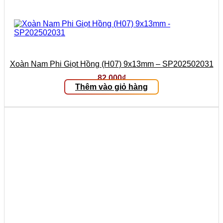
Xoàn Nam Phi Giọt Hồng (H07) 9x13mm – SP202502031
82.000
₫
Thêm vào giỏ hàng