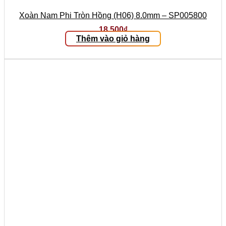
Xoàn Nam Phi Tròn Hồng (H06) 8.0mm – SP005800
18.500
₫
Thêm vào giỏ hàng