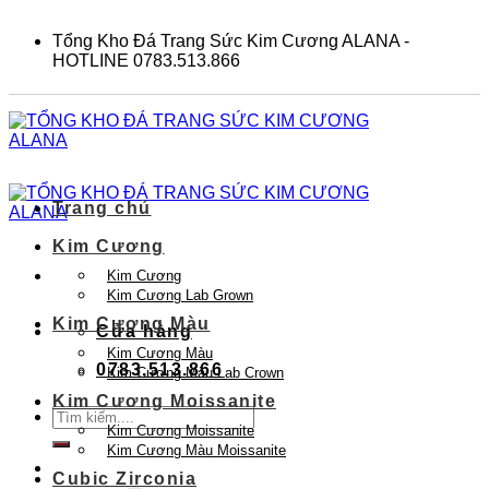
Skip
to
Tổng Kho Đá Trang Sức Kim Cương ALANA -
content
HOTLINE 0783.513.866
Trang chủ
Kim Cương
Kim Cương
Kim Cương Lab Grown
Kim Cương Màu
Cửa hàng
Kim Cương Màu
0783.513.866
Kim Cương Màu Lab Crown
Kim Cương Moissanite
Tìm
Kim Cương Moissanite
kiếm:
Kim Cương Màu Moissanite
Cubic Zirconia