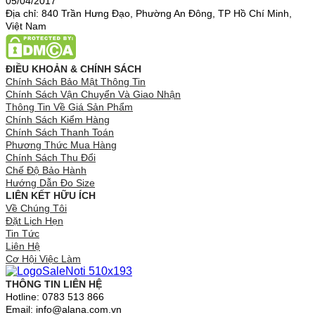
05/04/2017
Địa chỉ: 840 Trần Hưng Đạo, Phường An Đông, TP Hồ Chí Minh,
Việt Nam
ĐIỀU KHOẢN & CHÍNH SÁCH
Chính Sách Bảo Mật Thông Tin
Chính Sách Vận Chuyển Và Giao Nhận
Thông Tin Về Giá Sản Phẩm
Chính Sách Kiểm Hàng
Chính Sách Thanh Toán
Phương Thức Mua Hàng
Chính Sách Thu Đổi
Chế Độ Bảo Hành
Hướng Dẫn Đo Size
LIÊN KẾT HỮU ÍCH
Về Chúng Tôi
Đặt Lịch Hẹn
Tin Tức
Liên Hệ
Cơ Hội Việc Làm
THÔNG TIN LIÊN HỆ
Hotline: 0783 513 866
Email: info@alana.com.vn