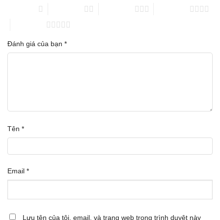
1 trên 5 sao
2 trên 5 sao
3 trên 5 sao
4 trên 5 sao
5 trên 5 sao
Đánh giá của bạn
*
Tên
*
Email
*
Lưu tên của tôi, email, và trang web trong trình duyệt này