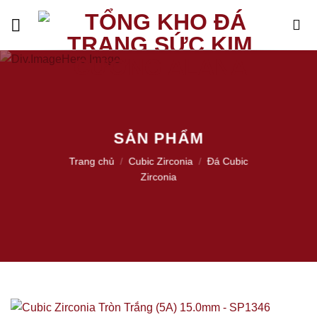
Skip
to
content
SẢN PHẨM
Trang chủ
/
Cubic Zirconia
/
Đá Cubic
Zirconia