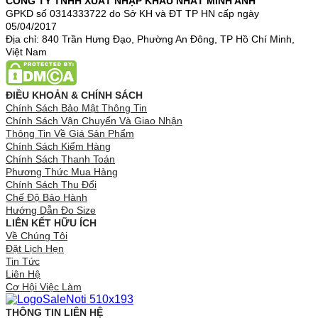
CÔNG TY TNHH XUẤT NHẬP KHẨU NHẤT MINH ANH
GPKD số 0314333722 do Sở KH và ĐT TP HN cấp ngày
05/04/2017
Địa chỉ: 840 Trần Hưng Đạo, Phường An Đông, TP Hồ Chí Minh,
Việt Nam
ĐIỀU KHOẢN & CHÍNH SÁCH
Chính Sách Bảo Mật Thông Tin
Chính Sách Vận Chuyển Và Giao Nhận
Thông Tin Về Giá Sản Phẩm
Chính Sách Kiểm Hàng
Chính Sách Thanh Toán
Phương Thức Mua Hàng
Chính Sách Thu Đổi
Chế Độ Bảo Hành
Hướng Dẫn Đo Size
LIÊN KẾT HỮU ÍCH
Về Chúng Tôi
Đặt Lịch Hẹn
Tin Tức
Liên Hệ
Cơ Hội Việc Làm
THÔNG TIN LIÊN HỆ