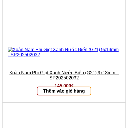
Xoàn Nam Phi Giọt Xanh Nước Biển (G21) 9x13mm –
SP202502032
145.000
₫
Thêm vào giỏ hàng