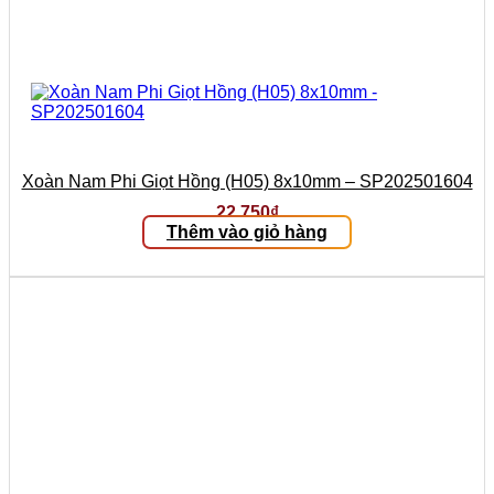
Xoàn Nam Phi Giọt Hồng (H05) 8x10mm – SP202501604
22.750
₫
Thêm vào giỏ hàng