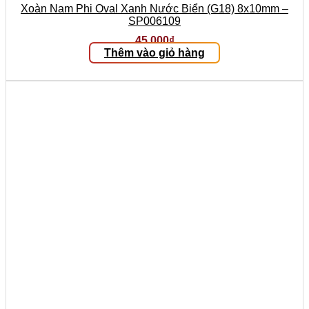
Xoàn Nam Phi Oval Xanh Nước Biển (G18) 8x10mm –
SP006109
45.000
₫
Thêm vào giỏ hàng