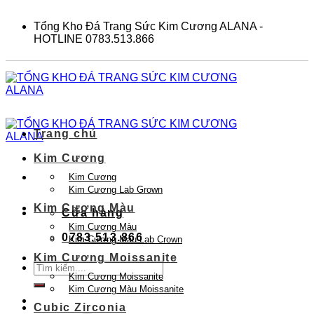
Skip
to
Tổng Kho Đá Trang Sức Kim Cương ALANA -
content
HOTLINE 0783.513.866
Trang chủ
Kim Cương
Kim Cương
Kim Cương Lab Grown
Kim Cương Màu
Cửa hàng
Kim Cương Màu
0783.513.866
Kim Cương Màu Lab Crown
Kim Cương Moissanite
Tìm
Kim Cương Moissanite
kiếm:
Kim Cương Màu Moissanite
Cubic Zirconia