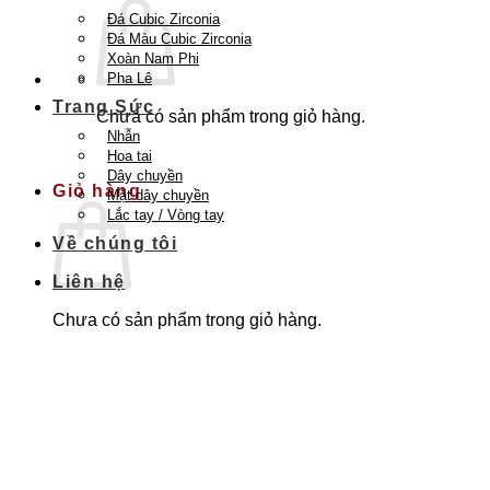
Đá Cubic Zirconia
Đá Màu Cubic Zirconia
Xoàn Nam Phi
Pha Lê
Trang Sức
Chưa có sản phẩm trong giỏ hàng.
Nhẫn
Quay trở lại cửa hàng
Hoa tai
Dây chuyền
Giỏ hàng
Mặt dây chuyền
Lắc tay / Vòng tay
Về chúng tôi
Liên hệ
Chưa có sản phẩm trong giỏ hàng.
Quay trở lại cửa hàng