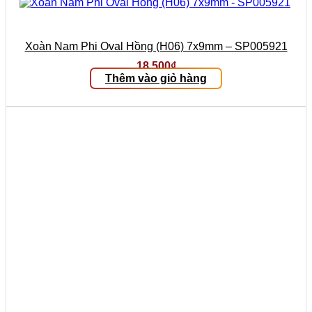
Xoàn Nam Phi Oval Hồng (H06) 7x9mm – SP005921
18.500
₫
Thêm vào giỏ hàng