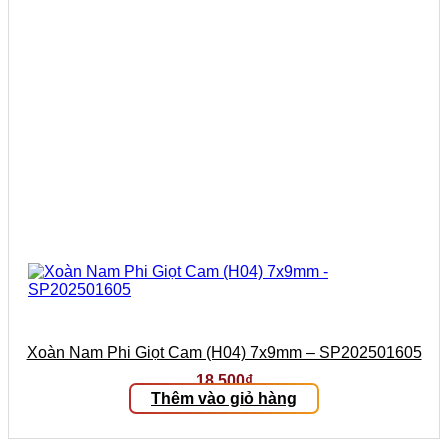
Xoàn Nam Phi Giọt Cam (H04) 7x9mm – SP202501605
18.500
₫
Thêm vào giỏ hàng