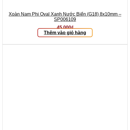
Xoàn Nam Phi Oval Xanh Nước Biển (G18) 8x10mm –
SP006109
45.000
₫
Thêm vào giỏ hàng