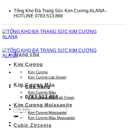
Skip
to
Tổng Kho Đá Trang Sức Kim Cương ALANA -
content
HOTLINE 0783.513.866
Trang chủ
Kim Cương
Kim Cương
Kim Cương Lab Grown
Kim Cương Màu
Cửa hàng
Kim Cương Màu
0783.513.866
Kim Cương Màu Lab Crown
Kim Cương Moissanite
Tìm
Kim Cương Moissanite
kiếm:
Kim Cương Màu Moissanite
Cubic Zirconia