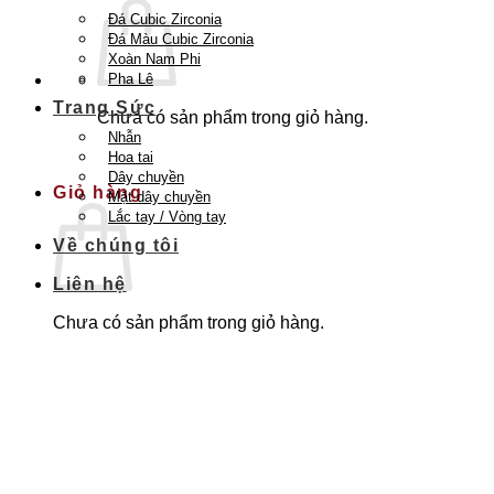
Đá Cubic Zirconia
Đá Màu Cubic Zirconia
Xoàn Nam Phi
Pha Lê
Trang Sức
Chưa có sản phẩm trong giỏ hàng.
Nhẫn
Quay trở lại cửa hàng
Hoa tai
Dây chuyền
Giỏ hàng
Mặt dây chuyền
Lắc tay / Vòng tay
Về chúng tôi
Liên hệ
Chưa có sản phẩm trong giỏ hàng.
Quay trở lại cửa hàng