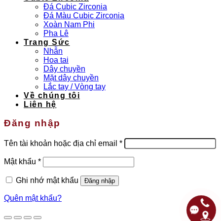
Đá Cubic Zirconia
Đá Màu Cubic Zirconia
Xoàn Nam Phi
Pha Lê
Trang Sức
Nhẫn
Hoa tai
Dây chuyền
Mặt dây chuyền
Lắc tay / Vòng tay
Về chúng tôi
Liên hệ
Đăng nhập
Bắt
Tên tài khoản hoặc địa chỉ email
*
buộc
Bắt
Mật khẩu
*
buộc
Ghi nhớ mật khẩu
Đăng nhập
Quên mật khẩu?