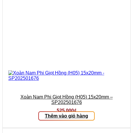
Xoàn Nam Phi Giọt Hồng (H05) 15x20mm –
SP202501676
525.000
₫
Thêm vào giỏ hàng