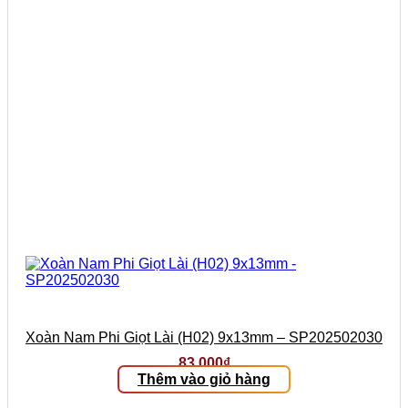
Xoàn Nam Phi Giọt Lài (H02) 9x13mm – SP202502030
83.000
₫
Thêm vào giỏ hàng