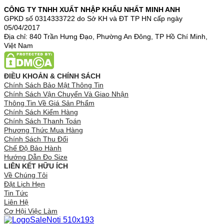
CÔNG TY TNHH XUẤT NHẬP KHẨU NHẤT MINH ANH
GPKD số 0314333722 do Sở KH và ĐT TP HN cấp ngày
05/04/2017
Địa chỉ: 840 Trần Hưng Đạo, Phường An Đông, TP Hồ Chí Minh,
Việt Nam
ĐIỀU KHOẢN & CHÍNH SÁCH
Chính Sách Bảo Mật Thông Tin
Chính Sách Vận Chuyển Và Giao Nhận
Thông Tin Về Giá Sản Phẩm
Chính Sách Kiểm Hàng
Chính Sách Thanh Toán
Phương Thức Mua Hàng
Chính Sách Thu Đổi
Chế Độ Bảo Hành
Hướng Dẫn Đo Size
LIÊN KẾT HỮU ÍCH
Về Chúng Tôi
Đặt Lịch Hẹn
Tin Tức
Liên Hệ
Cơ Hội Việc Làm