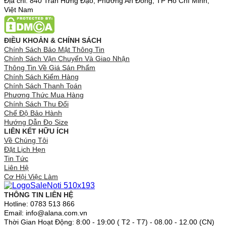
Địa chỉ: 840 Trần Hưng Đạo, Phường An Đông, TP Hồ Chí Minh,
Việt Nam
ĐIỀU KHOẢN & CHÍNH SÁCH
Chính Sách Bảo Mật Thông Tin
Chính Sách Vận Chuyển Và Giao Nhận
Thông Tin Về Giá Sản Phẩm
Chính Sách Kiểm Hàng
Chính Sách Thanh Toán
Phương Thức Mua Hàng
Chính Sách Thu Đổi
Chế Độ Bảo Hành
Hướng Dẫn Đo Size
LIÊN KẾT HỮU ÍCH
Về Chúng Tôi
Đặt Lịch Hẹn
Tin Tức
Liên Hệ
Cơ Hội Việc Làm
THÔNG TIN LIÊN HỆ
Hotline: 0783 513 866
Email: info@alana.com.vn
Thời Gian Hoạt Động: 8:00 - 19:00 ( T2 - T7) - 08.00 - 12.00 (CN)