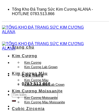
Skip
to
Tổng Kho Đá Trang Sức Kim Cương ALANA -
content
HOTLINE 0783.513.866
Trang chủ
Kim Cương
Kim Cương
Kim Cương Lab Grown
Kim Cương Màu
Cửa hàng
Kim Cương Màu
0783.513.866
Kim Cương Màu Lab Crown
Kim Cương Moissanite
Tìm
Kim Cương Moissanite
kiếm:
Kim Cương Màu Moissanite
Cubic Zirconia