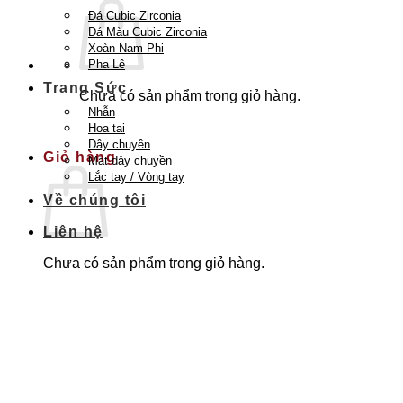
Đá Cubic Zirconia
Đá Màu Cubic Zirconia
Xoàn Nam Phi
Pha Lê
Trang Sức
Chưa có sản phẩm trong giỏ hàng.
Nhẫn
Quay trở lại cửa hàng
Hoa tai
Dây chuyền
Giỏ hàng
Mặt dây chuyền
Lắc tay / Vòng tay
Về chúng tôi
Liên hệ
Chưa có sản phẩm trong giỏ hàng.
Quay trở lại cửa hàng