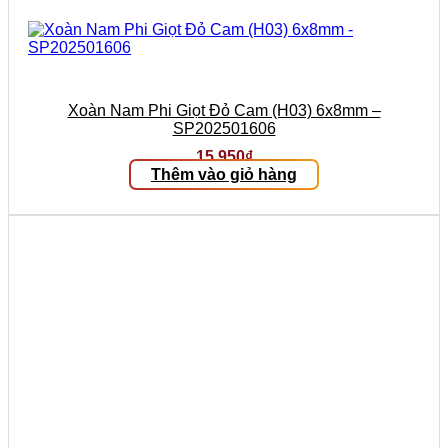
Xoàn Nam Phi Giọt Đỏ Cam (H03) 6x8mm –
SP202501606
15.950
₫
Thêm vào giỏ hàng