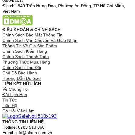
05/04/2017
Địa chỉ: 840 Trần Hưng Đạo, Phường An Đông, TP Hồ Chí Minh,
Việt Nam
ĐIỀU KHOẢN & CHÍNH SÁCH
Chính Sách Bảo Mật Thông Tin
Chính Sách Vận Chuyển Và Giao Nhận
Thông Tin Về Giá Sản Phẩm
Chính Sách Kiểm Hàng
Chính Sách Thanh Toán
Phương Thức Mua Hàng
Chính Sách Thu Đổi
Chế Độ Bảo Hành
Hướng Dẫn Đo Size
LIÊN KẾT HỮU ÍCH
Về Chúng Tôi
Đặt Lịch Hẹn
Tin Tức
Liên Hệ
Cơ Hội Việc Làm
THÔNG TIN LIÊN HỆ
Hotline: 0783 513 866
Email: info@alana.com.vn