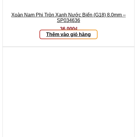
Xoàn Nam Phi Tròn Xanh Nước Biển (G18) 8.0mm –
SP034636
36.000
₫
Thêm vào giỏ hàng