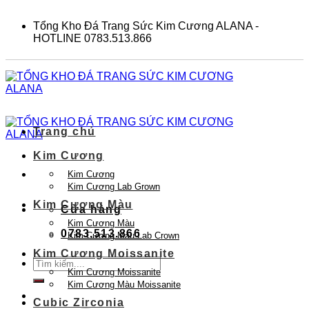
Skip
to
Tổng Kho Đá Trang Sức Kim Cương ALANA -
content
HOTLINE 0783.513.866
Trang chủ
Kim Cương
Kim Cương
Kim Cương Lab Grown
Kim Cương Màu
Cửa hàng
Kim Cương Màu
0783.513.866
Kim Cương Màu Lab Crown
Kim Cương Moissanite
Tìm
Kim Cương Moissanite
kiếm:
Kim Cương Màu Moissanite
Cubic Zirconia