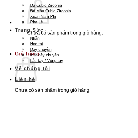
Đá Cubic Zirconia
Đá Màu Cubic Zirconia
Xoàn Nam Phi
Pha Lê
Trang Sức
Chưa có sản phẩm trong giỏ hàng.
Nhẫn
Quay trở lại cửa hàng
Hoa tai
Dây chuyền
Giỏ hàng
Mặt dây chuyền
Lắc tay / Vòng tay
Về chúng tôi
Liên hệ
Chưa có sản phẩm trong giỏ hàng.
Quay trở lại cửa hàng