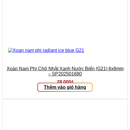
Xoàn Nam Phi Chữ Nhật Xanh Nước Biển (G21) 6x8mm
– SP202501680
28.000
₫
Thêm vào giỏ hàng