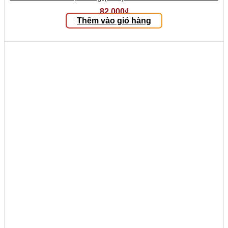
82.000
₫
Thêm vào giỏ hàng