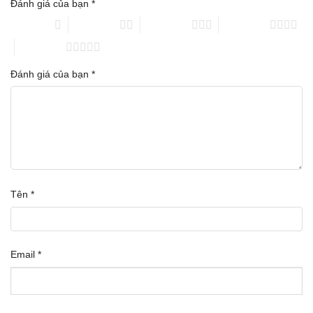
Đánh giá của bạn
*
1 trên 5 sao
2 trên 5 sao
3 trên 5 sao
4 trên 5 sao
5 trên 5 sao
Đánh giá của bạn
*
Tên
*
Email
*