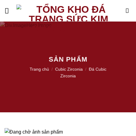
Skip
to
content
SẢN PHẨM
Trang chủ
/
Cubic Zirconia
/
Đá Cubic
Zirconia