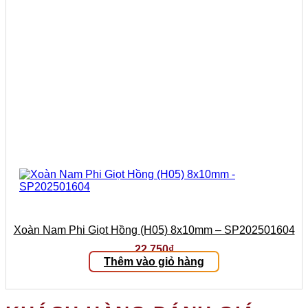
Xoàn Nam Phi Giọt Hồng (H05) 8x10mm – SP202501604
22.750
₫
Thêm vào giỏ hàng