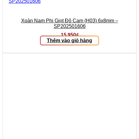
Xoàn Nam Phi Giọt Đỏ Cam (H03) 6x8mm –
SP202501606
15.950
₫
Thêm vào giỏ hàng