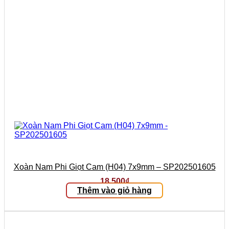
Xoàn Nam Phi Giọt Cam (H04) 7x9mm – SP202501605
18.500
₫
Thêm vào giỏ hàng