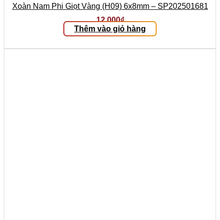
Xoàn Nam Phi Giọt Vàng (H09) 6x8mm – SP202501681
12.000
₫
Thêm vào giỏ hàng