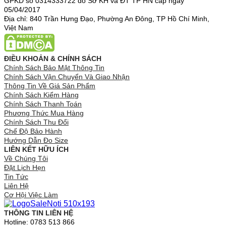
GPKD số 0314333722 do Sở KH và ĐT TP HN cấp ngày
05/04/2017
Địa chỉ: 840 Trần Hưng Đạo, Phường An Đông, TP Hồ Chí Minh,
Việt Nam
ĐIỀU KHOẢN & CHÍNH SÁCH
Chính Sách Bảo Mật Thông Tin
Chính Sách Vận Chuyển Và Giao Nhận
Thông Tin Về Giá Sản Phẩm
Chính Sách Kiểm Hàng
Chính Sách Thanh Toán
Phương Thức Mua Hàng
Chính Sách Thu Đổi
Chế Độ Bảo Hành
Hướng Dẫn Đo Size
LIÊN KẾT HỮU ÍCH
Về Chúng Tôi
Đặt Lịch Hẹn
Tin Tức
Liên Hệ
Cơ Hội Việc Làm
THÔNG TIN LIÊN HỆ
Hotline: 0783 513 866