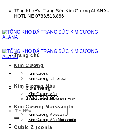
Skip
to
Tổng Kho Đá Trang Sức Kim Cương ALANA -
content
HOTLINE 0783.513.866
Trang chủ
Kim Cương
Kim Cương
Kim Cương Lab Grown
Kim Cương Màu
Cửa hàng
Kim Cương Màu
0783.513.866
Kim Cương Màu Lab Crown
Kim Cương Moissanite
Tìm
Kim Cương Moissanite
kiếm:
Kim Cương Màu Moissanite
Cubic Zirconia