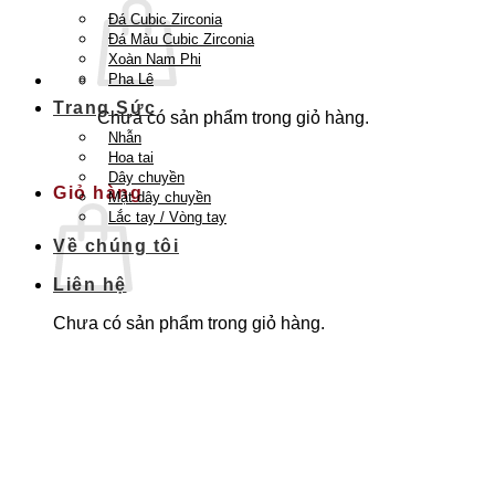
Đá Cubic Zirconia
Đá Màu Cubic Zirconia
Xoàn Nam Phi
Pha Lê
Trang Sức
Chưa có sản phẩm trong giỏ hàng.
Nhẫn
Quay trở lại cửa hàng
Hoa tai
Dây chuyền
Giỏ hàng
Mặt dây chuyền
Lắc tay / Vòng tay
Về chúng tôi
Liên hệ
Chưa có sản phẩm trong giỏ hàng.
Quay trở lại cửa hàng