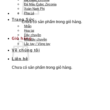
Đá Màu Cubic Zirconia
Xoàn Nam Phi
Pha Lê
Trang Sức
Chưa có sản phẩm trong giỏ hàng.
Nhẫn
Quay trở lại cửa hàng
Hoa tai
Dây chuyền
Giỏ hàng
Mặt dây chuyền
Lắc tay / Vòng tay
Về chúng tôi
Liên hệ
Chưa có sản phẩm trong giỏ hàng.
Quay trở lại cửa hàng