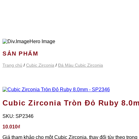
SẢN PHẨM
Trang chủ
/
Cubic Zirconia
/
Đá Màu Cubic Zirconia
Cubic Zirconia Tròn Đỏ Ruby 8.0
SKU:
SP2346
10.010
₫
Giá tham khảo cho một Cubic Zirconia, thay đổi tùy theo trọng