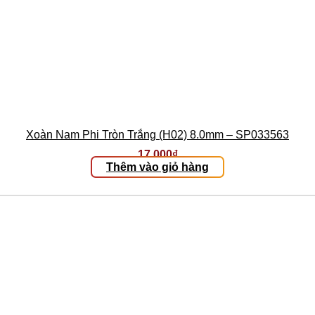
Xoàn Nam Phi Tròn Trắng (H02) 8.0mm – SP033563
17.000
₫
Thêm vào giỏ hàng