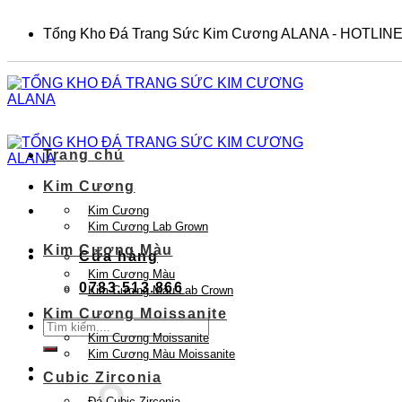
Skip
to
Tổng Kho Đá Trang Sức Kim Cương ALANA - HOTLINE
content
Trang chủ
Kim Cương
Kim Cương
Kim Cương Lab Grown
Kim Cương Màu
Cửa hàng
Kim Cương Màu
0783.513.866
Kim Cương Màu Lab Crown
Kim Cương Moissanite
Tìm
Kim Cương Moissanite
kiếm:
Kim Cương Màu Moissanite
Cubic Zirconia
Đá Cubic Zirconia