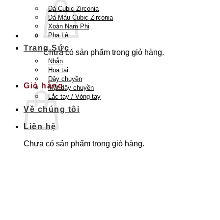
Đá Cubic Zirconia
Đá Màu Cubic Zirconia
Xoàn Nam Phi
Pha Lê
Trang Sức
Chưa có sản phẩm trong giỏ hàng.
Nhẫn
Quay trở lại cửa hàng
Hoa tai
Dây chuyền
Giỏ hàng
Mặt dây chuyền
Lắc tay / Vòng tay
Về chúng tôi
Liên hệ
Chưa có sản phẩm trong giỏ hàng.
Quay trở lại cửa hàng