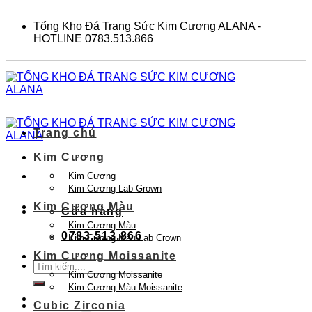
Skip
to
Tổng Kho Đá Trang Sức Kim Cương ALANA -
content
HOTLINE 0783.513.866
Trang chủ
Kim Cương
Kim Cương
Kim Cương Lab Grown
Kim Cương Màu
Cửa hàng
Kim Cương Màu
0783.513.866
Kim Cương Màu Lab Crown
Kim Cương Moissanite
Tìm
Kim Cương Moissanite
kiếm:
Kim Cương Màu Moissanite
Cubic Zirconia