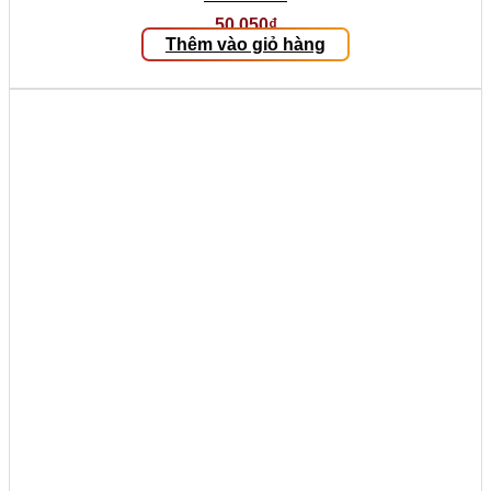
50.050
₫
Thêm vào giỏ hàng