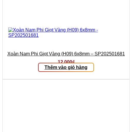
Xoàn Nam Phi Giọt Vàng (H09) 6x8mm – SP202501681
12.000
₫
Thêm vào giỏ hàng