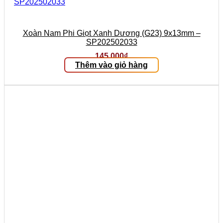
Xoàn Nam Phi Giọt Xanh Dương (G23) 9x13mm –
SP202502033
145.000
₫
Thêm vào giỏ hàng