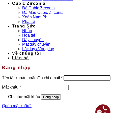
Cubic Zirconia
Đá Cubic Zirconia
Đá Màu Cubic Zirconia
Xoàn Nam Phi
Pha Lê
Trang Sức
Nhẫn
Hoa tai
Dây chuyền
Mặt dây chuyền
Lắc tay / Vòng tay
Về chúng tôi
Liên hệ
Đăng nhập
Bắt
Tên tài khoản hoặc địa chỉ email
*
buộc
Bắt
Mật khẩu
*
buộc
Ghi nhớ mật khẩu
Đăng nhập
Quên mật khẩu?