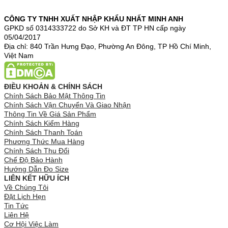
CÔNG TY TNHH XUẤT NHẬP KHẨU NHẤT MINH ANH
GPKD số 0314333722 do Sở KH và ĐT TP HN cấp ngày
05/04/2017
Địa chỉ: 840 Trần Hưng Đạo, Phường An Đông, TP Hồ Chí Minh,
Việt Nam
ĐIỀU KHOẢN & CHÍNH SÁCH
Chính Sách Bảo Mật Thông Tin
Chính Sách Vận Chuyển Và Giao Nhận
Thông Tin Về Giá Sản Phẩm
Chính Sách Kiểm Hàng
Chính Sách Thanh Toán
Phương Thức Mua Hàng
Chính Sách Thu Đổi
Chế Độ Bảo Hành
Hướng Dẫn Đo Size
LIÊN KẾT HỮU ÍCH
Về Chúng Tôi
Đặt Lịch Hẹn
Tin Tức
Liên Hệ
Cơ Hội Việc Làm