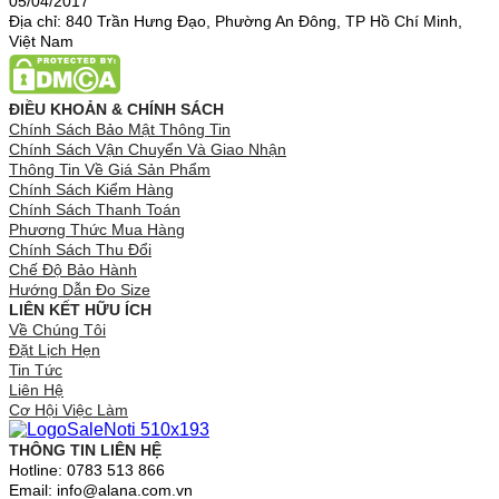
05/04/2017
Địa chỉ: 840 Trần Hưng Đạo, Phường An Đông, TP Hồ Chí Minh,
Việt Nam
ĐIỀU KHOẢN & CHÍNH SÁCH
Chính Sách Bảo Mật Thông Tin
Chính Sách Vận Chuyển Và Giao Nhận
Thông Tin Về Giá Sản Phẩm
Chính Sách Kiểm Hàng
Chính Sách Thanh Toán
Phương Thức Mua Hàng
Chính Sách Thu Đổi
Chế Độ Bảo Hành
Hướng Dẫn Đo Size
LIÊN KẾT HỮU ÍCH
Về Chúng Tôi
Đặt Lịch Hẹn
Tin Tức
Liên Hệ
Cơ Hội Việc Làm
THÔNG TIN LIÊN HỆ
Hotline: 0783 513 866
Email: info@alana.com.vn