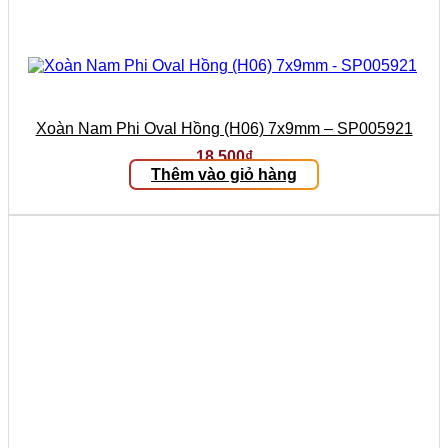
Xoàn Nam Phi Oval Hồng (H06) 7x9mm – SP005921
18.500
₫
Thêm vào giỏ hàng