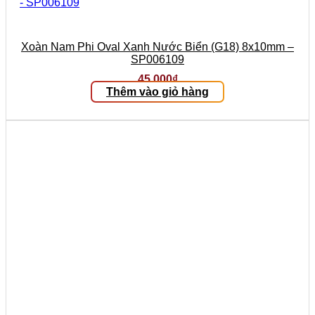
Xoàn Nam Phi Oval Xanh Nước Biển (G18) 8x10mm –
SP006109
45.000
₫
Thêm vào giỏ hàng