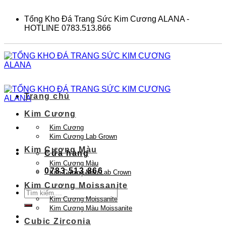
Skip
to
Tổng Kho Đá Trang Sức Kim Cương ALANA -
content
HOTLINE 0783.513.866
Trang chủ
Kim Cương
Kim Cương
Kim Cương Lab Grown
Kim Cương Màu
Cửa hàng
Kim Cương Màu
0783.513.866
Kim Cương Màu Lab Crown
Kim Cương Moissanite
Tìm
Kim Cương Moissanite
kiếm:
Kim Cương Màu Moissanite
Cubic Zirconia