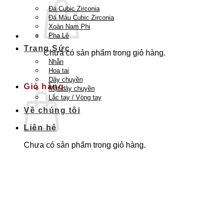
Đá Cubic Zirconia
Đá Màu Cubic Zirconia
Xoàn Nam Phi
Pha Lê
Trang Sức
Chưa có sản phẩm trong giỏ hàng.
Nhẫn
Quay trở lại cửa hàng
Hoa tai
Dây chuyền
Giỏ hàng
Mặt dây chuyền
Lắc tay / Vòng tay
Về chúng tôi
Liên hệ
Chưa có sản phẩm trong giỏ hàng.
Quay trở lại cửa hàng