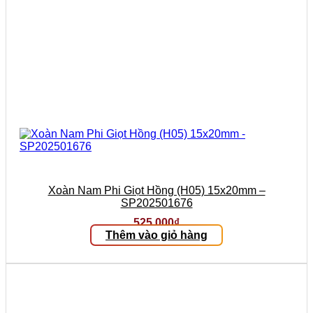
Xoàn Nam Phi Giọt Hồng (H05) 15x20mm –
SP202501676
525.000
₫
Thêm vào giỏ hàng