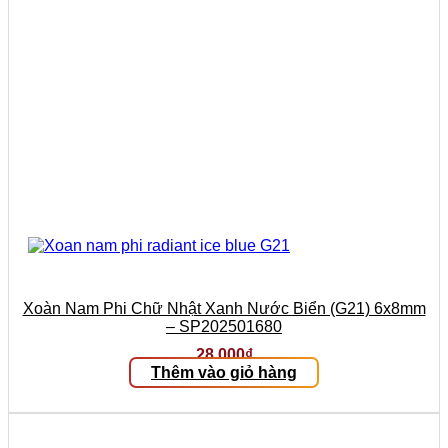
Xoàn Nam Phi Chữ Nhật Xanh Nước Biển (G21) 6x8mm
– SP202501680
28.000
₫
Thêm vào giỏ hàng