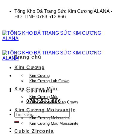
Skip
to
Tổng Kho Đá Trang Sức Kim Cương ALANA -
content
HOTLINE 0783.513.866
Trang chủ
Kim Cương
Kim Cương
Kim Cương Lab Grown
Kim Cương Màu
Cửa hàng
Kim Cương Màu
0783.513.866
Kim Cương Màu Lab Crown
Kim Cương Moissanite
Tìm
Kim Cương Moissanite
kiếm:
Kim Cương Màu Moissanite
Cubic Zirconia