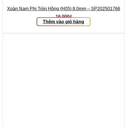
Xoàn Nam Phi Tròn Hồng (H05) 8.0mm – SP202501766
16.000
₫
Thêm vào giỏ hàng