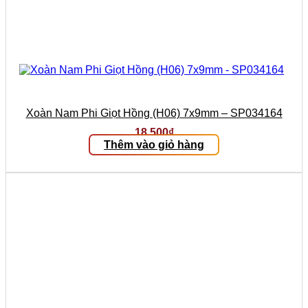
Xoàn Nam Phi Giọt Hồng (H06) 7x9mm – SP034164
18.500
₫
Thêm vào giỏ hàng