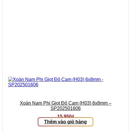
Xoàn Nam Phi Giọt Đỏ Cam (H03) 6x8mm –
SP202501606
15.950
₫
Thêm vào giỏ hàng