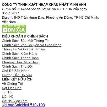
CÔNG TY TNHH XUẤT NHẬP KHẨU NHẤT MINH ANH
GPKD số 0314333722 do Sở KH và ĐT TP HN cấp ngày
05/04/2017
Địa chỉ: 840 Trần Hưng Đạo, Phường An Đông, TP Hồ Chí Minh,
Việt Nam
ĐIỀU KHOẢN & CHÍNH SÁCH
Chính Sách Bảo Mật Thông Tin
Chính Sách Vận Chuyển Và Giao Nhận
Thông Tin Về Giá Sản Phẩm
Chính Sách Kiểm Hàng
Chính Sách Thanh Toán
Phương Thức Mua Hàng
Chính Sách Thu Đổi
Chế Độ Bảo Hành
Hướng Dẫn Đo Size
LIÊN KẾT HỮU ÍCH
Về Chúng Tôi
Đặt Lịch Hẹn
Tin Tức
Liên Hệ
Cơ Hội Việc Làm