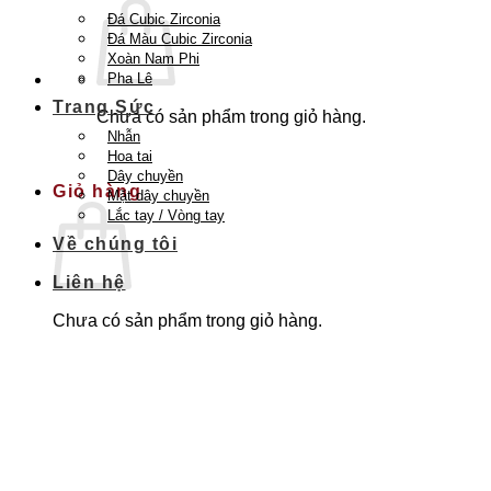
Đá Cubic Zirconia
Đá Màu Cubic Zirconia
Xoàn Nam Phi
Pha Lê
Trang Sức
Chưa có sản phẩm trong giỏ hàng.
Nhẫn
Quay trở lại cửa hàng
Hoa tai
Dây chuyền
Giỏ hàng
Mặt dây chuyền
Lắc tay / Vòng tay
Về chúng tôi
Liên hệ
Chưa có sản phẩm trong giỏ hàng.
Quay trở lại cửa hàng