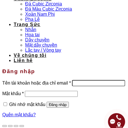
Đá Cubic Zirconia
Đá Màu Cubic Zirconia
Xoàn Nam Phi
Pha Lê
Trang Sức
Nhẫn
Hoa tai
Dây chuyền
Mặt dây chuyền
Lắc tay / Vòng tay
Về chúng tôi
Liên hệ
Đăng nhập
Bắt
Tên tài khoản hoặc địa chỉ email
*
buộc
Bắt
Mật khẩu
*
buộc
Ghi nhớ mật khẩu
Đăng nhập
Quên mật khẩu?