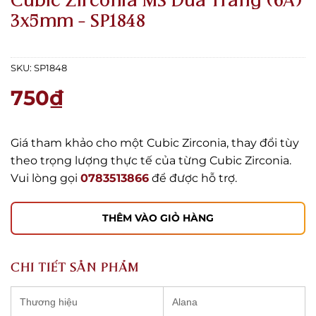
Cubic Zirconia MS Dưa Trắng (6A)
3x5mm – SP1848
SKU:
SP1848
750
₫
Giá tham khảo cho một Cubic Zirconia, thay đổi tùy
theo trọng lượng thực tế của từng Cubic Zirconia.
Vui lòng gọi
0783513866
để được hỗ trợ.
THÊM VÀO GIỎ HÀNG
CHI TIẾT SẢN PHẨM
Thương hiệu
Alana