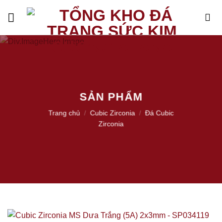
Skip
to
content
SẢN PHẨM
Trang chủ
/
Cubic Zirconia
/
Đá Cubic
Zirconia