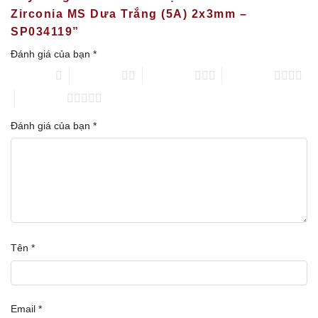
Zirconia MS Dưa Trắng (5A) 2x3mm –
SP034119”
Đánh giá của bạn
*
1 trên 5 sao
2 trên 5 sao
3 trên 5 sao
4 trên 5 sao
5 trên 5 sao
Đánh giá của bạn
*
Tên
*
Email
*