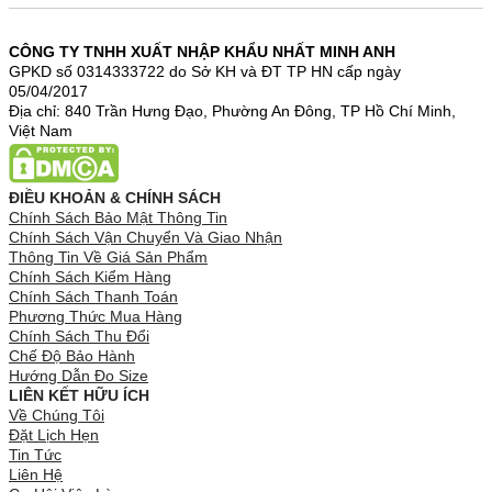
CÔNG TY TNHH XUẤT NHẬP KHẨU NHẤT MINH ANH
GPKD số 0314333722 do Sở KH và ĐT TP HN cấp ngày
05/04/2017
Địa chỉ: 840 Trần Hưng Đạo, Phường An Đông, TP Hồ Chí Minh,
Việt Nam
ĐIỀU KHOẢN & CHÍNH SÁCH
Chính Sách Bảo Mật Thông Tin
Chính Sách Vận Chuyển Và Giao Nhận
Thông Tin Về Giá Sản Phẩm
Chính Sách Kiểm Hàng
Chính Sách Thanh Toán
Phương Thức Mua Hàng
Chính Sách Thu Đổi
Chế Độ Bảo Hành
Hướng Dẫn Đo Size
LIÊN KẾT HỮU ÍCH
Về Chúng Tôi
Đặt Lịch Hẹn
Tin Tức
Liên Hệ