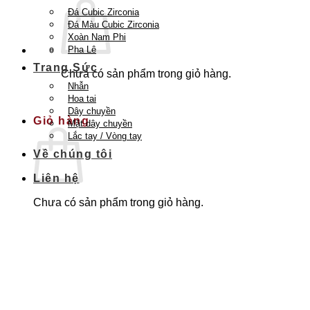
Đá Cubic Zirconia
Đá Màu Cubic Zirconia
Xoàn Nam Phi
Pha Lê
Trang Sức
Chưa có sản phẩm trong giỏ hàng.
Nhẫn
Quay trở lại cửa hàng
Hoa tai
Dây chuyền
Giỏ hàng
Mặt dây chuyền
Lắc tay / Vòng tay
Về chúng tôi
Liên hệ
Chưa có sản phẩm trong giỏ hàng.
Quay trở lại cửa hàng