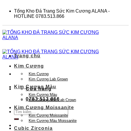
Skip
to
Tổng Kho Đá Trang Sức Kim Cương ALANA -
content
HOTLINE 0783.513.866
Trang chủ
Kim Cương
Kim Cương
Kim Cương Lab Grown
Kim Cương Màu
Cửa hàng
Kim Cương Màu
0783.513.866
Kim Cương Màu Lab Crown
Kim Cương Moissanite
Tìm
Kim Cương Moissanite
kiếm:
Kim Cương Màu Moissanite
Cubic Zirconia