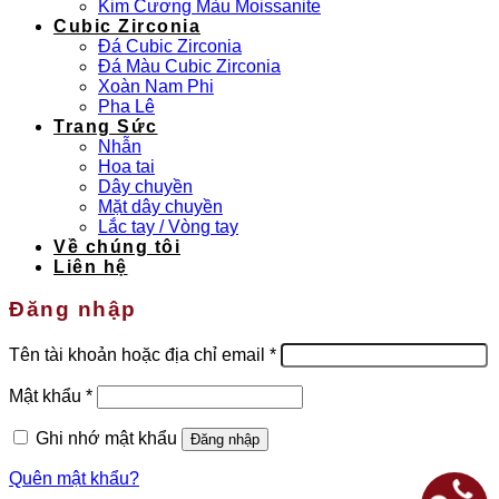
Kim Cương Màu Moissanite
Cubic Zirconia
Đá Cubic Zirconia
Đá Màu Cubic Zirconia
Xoàn Nam Phi
Pha Lê
Trang Sức
Nhẫn
Hoa tai
Dây chuyền
Mặt dây chuyền
Lắc tay / Vòng tay
Về chúng tôi
Liên hệ
Đăng nhập
Bắt
Tên tài khoản hoặc địa chỉ email
*
buộc
Bắt
Mật khẩu
*
buộc
Ghi nhớ mật khẩu
Đăng nhập
Quên mật khẩu?