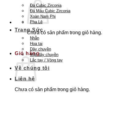
Đá Cubic Zirconia
Đá Màu Cubic Zirconia
Xoàn Nam Phi
Pha Lê
Trang Sức
Chưa có sản phẩm trong giỏ hàng.
Nhẫn
Quay trở lại cửa hàng
Hoa tai
Dây chuyền
Giỏ hàng
Mặt dây chuyền
Lắc tay / Vòng tay
Về chúng tôi
Liên hệ
Chưa có sản phẩm trong giỏ hàng.
Quay trở lại cửa hàng