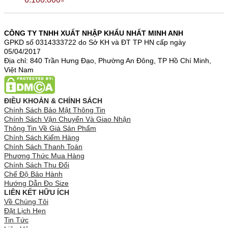
CÔNG TY TNHH XUẤT NHẬP KHẨU NHẤT MINH ANH
GPKD số 0314333722 do Sở KH và ĐT TP HN cấp ngày
05/04/2017
Địa chỉ: 840 Trần Hưng Đạo, Phường An Đông, TP Hồ Chí Minh,
Việt Nam
ĐIỀU KHOẢN & CHÍNH SÁCH
Chính Sách Bảo Mật Thông Tin
Chính Sách Vận Chuyển Và Giao Nhận
Thông Tin Về Giá Sản Phẩm
Chính Sách Kiểm Hàng
Chính Sách Thanh Toán
Phương Thức Mua Hàng
Chính Sách Thu Đổi
Chế Độ Bảo Hành
Hướng Dẫn Đo Size
LIÊN KẾT HỮU ÍCH
Về Chúng Tôi
Đặt Lịch Hẹn
Tin Tức