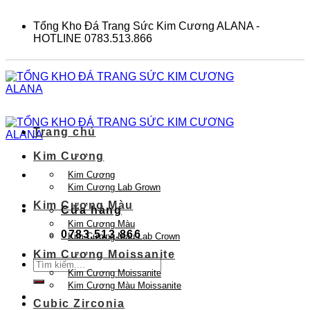
Skip
to
Tổng Kho Đá Trang Sức Kim Cương ALANA -
content
HOTLINE 0783.513.866
Trang chủ
Kim Cương
Kim Cương
Kim Cương Lab Grown
Kim Cương Màu
Cửa hàng
Kim Cương Màu
0783.513.866
Kim Cương Màu Lab Crown
Kim Cương Moissanite
Tìm
Kim Cương Moissanite
kiếm:
Kim Cương Màu Moissanite
Cubic Zirconia