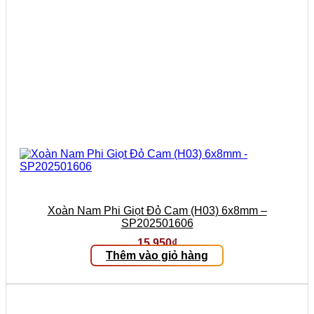
Xoàn Nam Phi Giọt Đỏ Cam (H03) 6x8mm –
SP202501606
15.950
₫
Thêm vào giỏ hàng