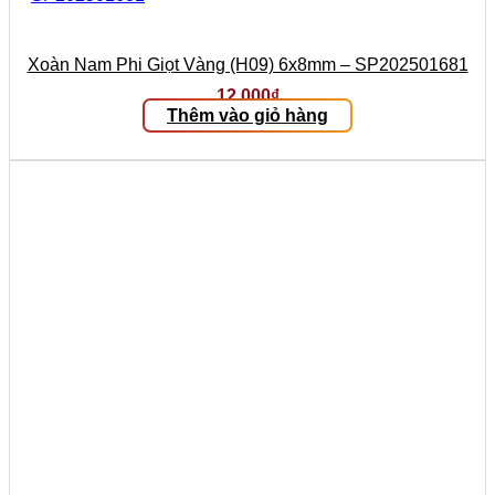
Xoàn Nam Phi Giọt Vàng (H09) 6x8mm – SP202501681
12.000
₫
Thêm vào giỏ hàng