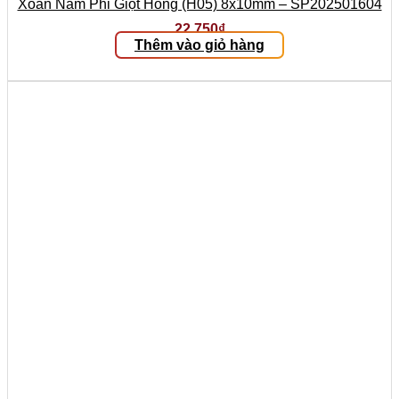
Xoàn Nam Phi Giọt Hồng (H05) 8x10mm – SP202501604
22.750
₫
Thêm vào giỏ hàng