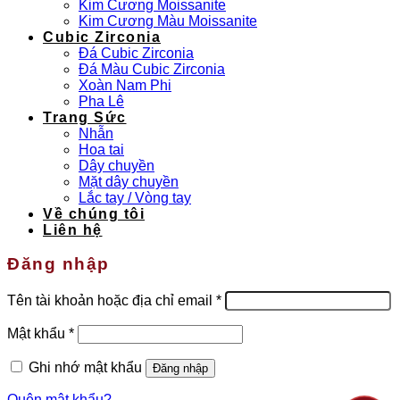
Kim Cương Moissanite
Kim Cương Màu Moissanite
Cubic Zirconia
Đá Cubic Zirconia
Đá Màu Cubic Zirconia
Xoàn Nam Phi
Pha Lê
Trang Sức
Nhẫn
Hoa tai
Dây chuyền
Mặt dây chuyền
Lắc tay / Vòng tay
Về chúng tôi
Liên hệ
Đăng nhập
Bắt
Tên tài khoản hoặc địa chỉ email
*
buộc
Bắt
Mật khẩu
*
buộc
Ghi nhớ mật khẩu
Đăng nhập
Quên mật khẩu?