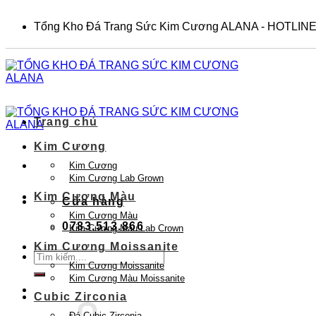
Skip
to
Tổng Kho Đá Trang Sức Kim Cương ALANA - HOTLINE
content
Trang chủ
Kim Cương
Kim Cương
Kim Cương Lab Grown
Kim Cương Màu
Cửa hàng
Kim Cương Màu
0783.513.866
Kim Cương Màu Lab Crown
Kim Cương Moissanite
Tìm
Kim Cương Moissanite
kiếm:
Kim Cương Màu Moissanite
Cubic Zirconia
Đá Cubic Zirconia