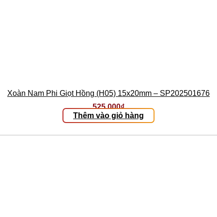
Xoàn Nam Phi Giọt Hồng (H05) 15x20mm – SP202501676
525.000
₫
Thêm vào giỏ hàng