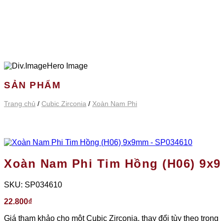
SẢN PHẨM
Trang chủ
/
Cubic Zirconia
/
Xoàn Nam Phi
Xoàn Nam Phi Tim Hồng (H06) 9x
SKU:
SP034610
22.800
₫
Giá tham khảo cho một Cubic Zirconia, thay đổi tùy theo trọng