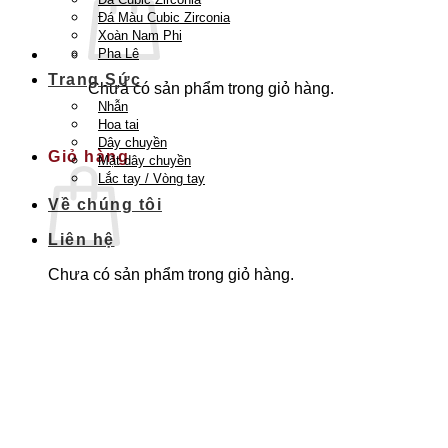
Đá Màu Cubic Zirconia
Xoàn Nam Phi
Pha Lê
Trang Sức
Chưa có sản phẩm trong giỏ hàng.
Nhẫn
Quay trở lại cửa hàng
Hoa tai
Dây chuyền
Giỏ hàng
Mặt dây chuyền
Lắc tay / Vòng tay
Về chúng tôi
Liên hệ
Chưa có sản phẩm trong giỏ hàng.
Quay trở lại cửa hàng