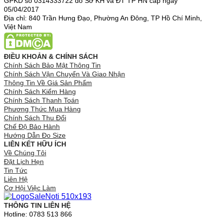
GPKD số 0314333722 do Sở KH và ĐT TP HN cấp ngày
05/04/2017
Địa chỉ: 840 Trần Hưng Đạo, Phường An Đông, TP Hồ Chí Minh,
Việt Nam
ĐIỀU KHOẢN & CHÍNH SÁCH
Chính Sách Bảo Mật Thông Tin
Chính Sách Vận Chuyển Và Giao Nhận
Thông Tin Về Giá Sản Phẩm
Chính Sách Kiểm Hàng
Chính Sách Thanh Toán
Phương Thức Mua Hàng
Chính Sách Thu Đổi
Chế Độ Bảo Hành
Hướng Dẫn Đo Size
LIÊN KẾT HỮU ÍCH
Về Chúng Tôi
Đặt Lịch Hẹn
Tin Tức
Liên Hệ
Cơ Hội Việc Làm
THÔNG TIN LIÊN HỆ
Hotline: 0783 513 866