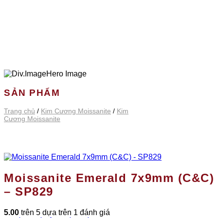
SẢN PHẨM
Trang chủ
/
Kim Cương Moissanite
/
Kim
Cương Moissanite
Moissanite Emerald 7x9mm (C&C)
– SP829
5.00
trên 5 dựa trên
1
đánh giá