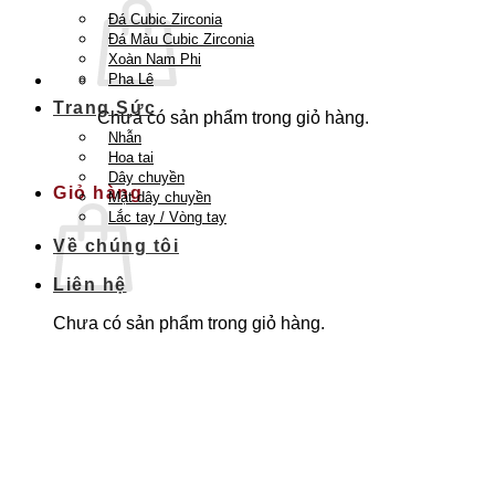
Đá Cubic Zirconia
Đá Màu Cubic Zirconia
Xoàn Nam Phi
Pha Lê
Trang Sức
Chưa có sản phẩm trong giỏ hàng.
Nhẫn
Quay trở lại cửa hàng
Hoa tai
Dây chuyền
Giỏ hàng
Mặt dây chuyền
Lắc tay / Vòng tay
Về chúng tôi
Liên hệ
Chưa có sản phẩm trong giỏ hàng.
Quay trở lại cửa hàng