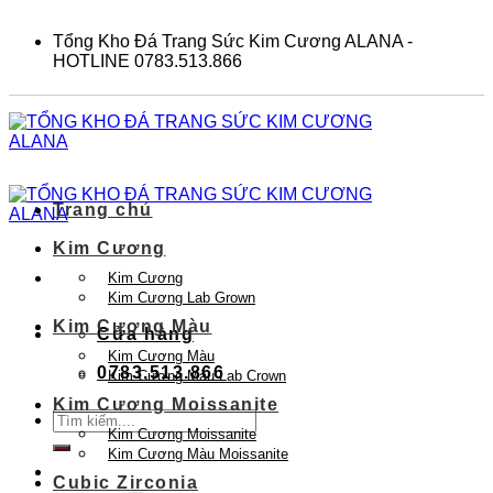
Skip
to
Tổng Kho Đá Trang Sức Kim Cương ALANA -
content
HOTLINE 0783.513.866
Trang chủ
Kim Cương
Kim Cương
Kim Cương Lab Grown
Kim Cương Màu
Cửa hàng
Kim Cương Màu
0783.513.866
Kim Cương Màu Lab Crown
Kim Cương Moissanite
Tìm
Kim Cương Moissanite
kiếm:
Kim Cương Màu Moissanite
Cubic Zirconia