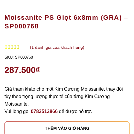
Moissanite PS Giọt 6x8mm (GRA) –
SP000768
(
1
đánh giá của khách hàng)
5.00
1
trên 5
SKU:
SP000768
dựa trên
đánh giá
287.500
₫
Giá tham khảo cho một Kim Cương Moissanite, thay đổi
tùy theo trọng lượng thực tế của từng Kim Cương
Moissanite.
Vui lòng gọi
0783513866
để được hỗ trợ.
THÊM VÀO GIỎ HÀNG