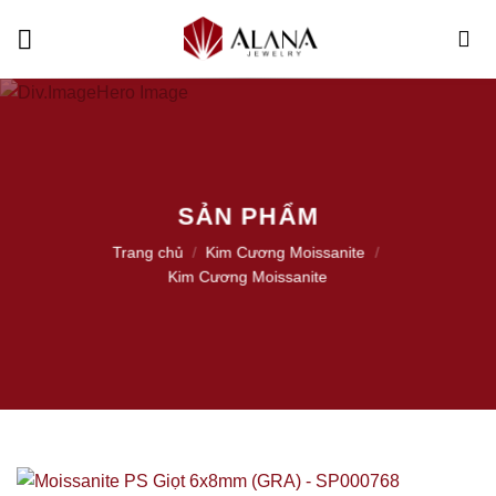
Skip
to
content
SẢN PHẨM
Trang chủ
/
Kim Cương Moissanite
/
Kim Cương Moissanite