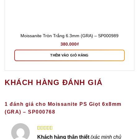
Moissanite Tròn Trắng 6.3mm (GRA) – SP000989
380.000
₫
THÊM VÀO GIỎ HÀNG
KHÁCH HÀNG ĐÁNH GIÁ
1 đánh giá cho
Moissanite PS Giọt 6x8mm
(GRA) – SP000768
Được xếp
Khách hàng thân thiết
(xác minh chủ