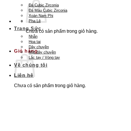
Đá Cubic Zirconia
Đá Màu Cubic Zirconia
Xoàn Nam Phi
Pha Lê
Trang Sức
Chưa có sản phẩm trong giỏ hàng.
Nhẫn
Quay trở lại cửa hàng
Hoa tai
Dây chuyền
Giỏ hàng
Mặt dây chuyền
Lắc tay / Vòng tay
Về chúng tôi
Liên hệ
Chưa có sản phẩm trong giỏ hàng.
Quay trở lại cửa hàng