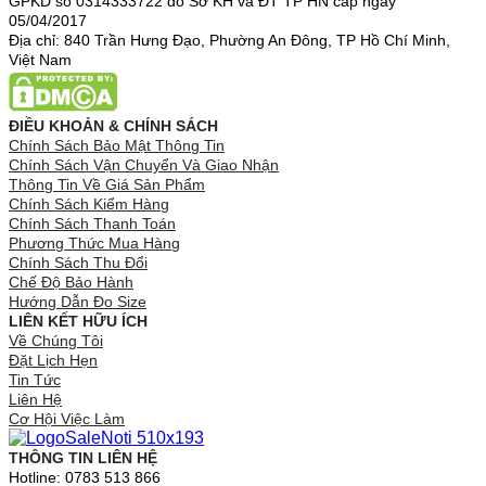
GPKD số 0314333722 do Sở KH và ĐT TP HN cấp ngày
05/04/2017
Địa chỉ: 840 Trần Hưng Đạo, Phường An Đông, TP Hồ Chí Minh,
Việt Nam
ĐIỀU KHOẢN & CHÍNH SÁCH
Chính Sách Bảo Mật Thông Tin
Chính Sách Vận Chuyển Và Giao Nhận
Thông Tin Về Giá Sản Phẩm
Chính Sách Kiểm Hàng
Chính Sách Thanh Toán
Phương Thức Mua Hàng
Chính Sách Thu Đổi
Chế Độ Bảo Hành
Hướng Dẫn Đo Size
LIÊN KẾT HỮU ÍCH
Về Chúng Tôi
Đặt Lịch Hẹn
Tin Tức
Liên Hệ
Cơ Hội Việc Làm
THÔNG TIN LIÊN HỆ
Hotline: 0783 513 866