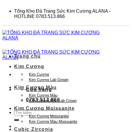
Skip
to
Tổng Kho Đá Trang Sức Kim Cương ALANA -
content
HOTLINE 0783.513.866
Trang chủ
Kim Cương
Kim Cương
Kim Cương Lab Grown
Kim Cương Màu
Cửa hàng
Kim Cương Màu
0783.513.866
Kim Cương Màu Lab Crown
Kim Cương Moissanite
Tìm
Kim Cương Moissanite
kiếm:
Kim Cương Màu Moissanite
Cubic Zirconia