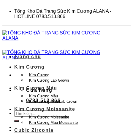
Skip
to
Tổng Kho Đá Trang Sức Kim Cương ALANA -
content
HOTLINE 0783.513.866
Trang chủ
Kim Cương
Kim Cương
Kim Cương Lab Grown
Kim Cương Màu
Cửa hàng
Kim Cương Màu
0783.513.866
Kim Cương Màu Lab Crown
Kim Cương Moissanite
Tìm
Kim Cương Moissanite
kiếm:
Kim Cương Màu Moissanite
Cubic Zirconia