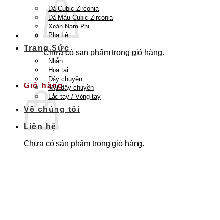
Đá Cubic Zirconia
Đá Màu Cubic Zirconia
Xoàn Nam Phi
Pha Lê
Trang Sức
Chưa có sản phẩm trong giỏ hàng.
Nhẫn
Quay trở lại cửa hàng
Hoa tai
Dây chuyền
Giỏ hàng
Mặt dây chuyền
Lắc tay / Vòng tay
Về chúng tôi
Liên hệ
Chưa có sản phẩm trong giỏ hàng.
Quay trở lại cửa hàng