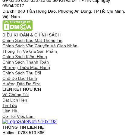
GPKD số 0314333722 do Sở KH và ĐT TP HN cấp ngày
05/04/2017
Địa chỉ: 840 Trần Hưng Đạo, Phường An Đông, TP Hồ Chí Minh,
Việt Nam
ĐIỀU KHOẢN & CHÍNH SÁCH
Chính Sách Bảo Mật Thông Tin
Chính Sách Vận Chuyển Và Giao Nhận
Thông Tin Về Giá Sản Phẩm
Chính Sách Kiểm Hàng
Chính Sách Thanh Toán
Phương Thức Mua Hàng
Chính Sách Thu Đổi
Chế Độ Bảo Hành
Hướng Dẫn Đo Size
LIÊN KẾT HỮU ÍCH
Về Chúng Tôi
Đặt Lịch Hẹn
Tin Tức
Liên Hệ
Cơ Hội Việc Làm
THÔNG TIN LIÊN HỆ
Hotline: 0783 513 866