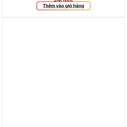
456.000
₫
Thêm vào giỏ hàng