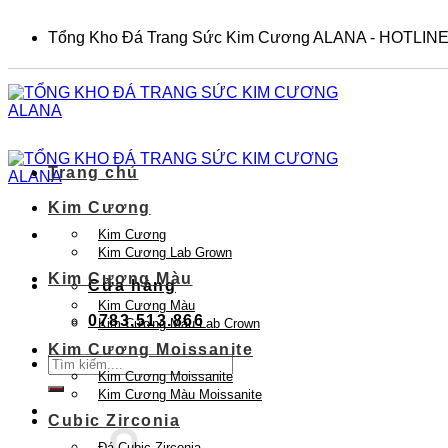
Skip
to
Tổng Kho Đá Trang Sức Kim Cương ALANA - HOTLINE
content
Trang chủ
Kim Cương
Kim Cương
Kim Cương Lab Grown
Kim Cương Màu
Cửa hàng
Kim Cương Màu
0783.513.866
Kim Cương Màu Lab Crown
Kim Cương Moissanite
Tìm
Kim Cương Moissanite
kiếm:
Kim Cương Màu Moissanite
Cubic Zirconia
Đá Cubic Zirconia