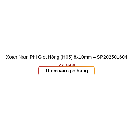
Xoàn Nam Phi Giọt Hồng (H05) 8x10mm – SP202501604
22.750
₫
Thêm vào giỏ hàng