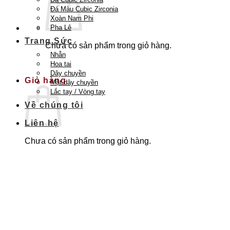
Đá Màu Cubic Zirconia
Xoàn Nam Phi
Pha Lê
Trang Sức
Chưa có sản phẩm trong giỏ hàng.
Nhẫn
Quay trở lại cửa hàng
Hoa tai
Dây chuyền
Giỏ hàng
Mặt dây chuyền
Lắc tay / Vòng tay
Về chúng tôi
Liên hệ
Chưa có sản phẩm trong giỏ hàng.
Quay trở lại cửa hàng