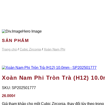
SẢN PHẨM
Trang chủ
/
Cubic Zirconia
/
Xoàn Nam Phi
Xoàn Nam Phi Tròn Trà (H12) 10.
SKU:
SP202501777
26.000
₫
Giá tham khảo cho một Cubic Zirconia, thay đổi tùy theo trọng