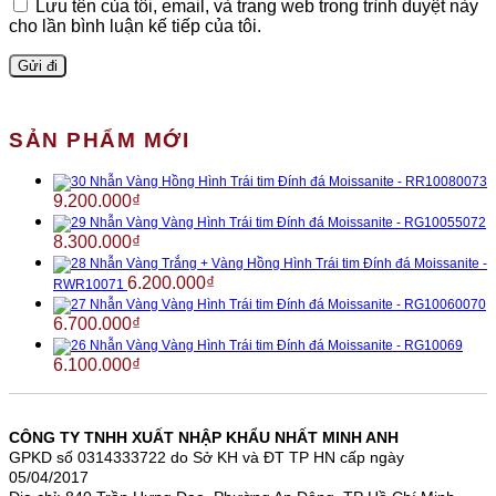
Lưu tên của tôi, email, và trang web trong trình duyệt này
cho lần bình luận kế tiếp của tôi.
SẢN PHẨM MỚI
Nhẫn Vàng Hồng Hình Trái tim Đính đá Moissanite - RR10080073
9.200.000
₫
Nhẫn Vàng Vàng Hình Trái tim Đính đá Moissanite - RG10055072
8.300.000
₫
Nhẫn Vàng Trắng + Vàng Hồng Hình Trái tim Đính đá Moissanite -
6.200.000
₫
RWR10071
Nhẫn Vàng Vàng Hình Trái tim Đính đá Moissanite - RG10060070
6.700.000
₫
Nhẫn Vàng Vàng Hình Trái tim Đính đá Moissanite - RG10069
6.100.000
₫
CÔNG TY TNHH XUẤT NHẬP KHẨU NHẤT MINH ANH
GPKD số 0314333722 do Sở KH và ĐT TP HN cấp ngày
05/04/2017