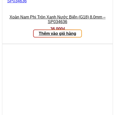
Xoàn Nam Phi Tròn Xanh Nước Biển (G18) 8.0mm –
SP034636
36.000
₫
Thêm vào giỏ hàng