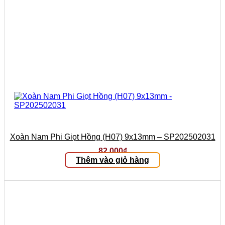
Xoàn Nam Phi Giọt Hồng (H07) 9x13mm – SP202502031
82.000
₫
Thêm vào giỏ hàng