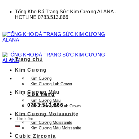
Skip
to
Tổng Kho Đá Trang Sức Kim Cương ALANA -
content
HOTLINE 0783.513.866
Trang chủ
Kim Cương
Kim Cương
Kim Cương Lab Grown
Kim Cương Màu
Cửa hàng
Kim Cương Màu
0783.513.866
Kim Cương Màu Lab Crown
Kim Cương Moissanite
Tìm
Kim Cương Moissanite
kiếm:
Kim Cương Màu Moissanite
Cubic Zirconia