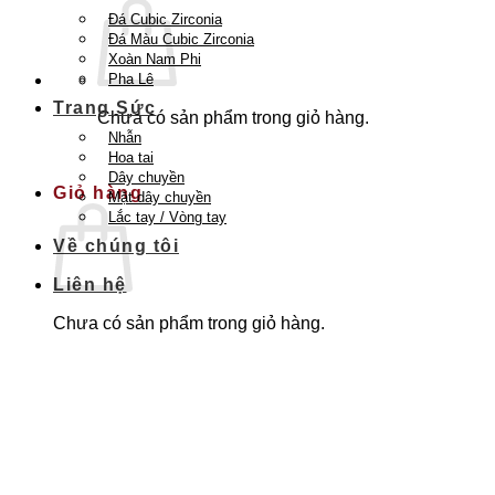
Đá Cubic Zirconia
Đá Màu Cubic Zirconia
Xoàn Nam Phi
Pha Lê
Trang Sức
Chưa có sản phẩm trong giỏ hàng.
Nhẫn
Quay trở lại cửa hàng
Hoa tai
Dây chuyền
Giỏ hàng
Mặt dây chuyền
Lắc tay / Vòng tay
Về chúng tôi
Liên hệ
Chưa có sản phẩm trong giỏ hàng.
Quay trở lại cửa hàng