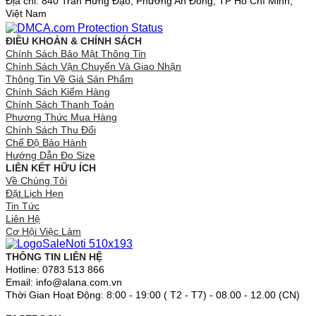
Địa chỉ: 840 Trần Hưng Đạo, Phường An Đông, TP Hồ Chí Minh,
Việt Nam
ĐIỀU KHOẢN & CHÍNH SÁCH
Chính Sách Bảo Mật Thông Tin
Chính Sách Vận Chuyển Và Giao Nhận
Thông Tin Về Giá Sản Phẩm
Chính Sách Kiểm Hàng
Chính Sách Thanh Toán
Phương Thức Mua Hàng
Chính Sách Thu Đổi
Chế Độ Bảo Hành
Hướng Dẫn Đo Size
LIÊN KẾT HỮU ÍCH
Về Chúng Tôi
Đặt Lịch Hẹn
Tin Tức
Liên Hệ
Cơ Hội Việc Làm
THÔNG TIN LIÊN HỆ
Hotline: 0783 513 866
Email: info@alana.com.vn
Thời Gian Hoạt Động: 8:00 - 19:00 ( T2 - T7) - 08.00 - 12.00 (CN)