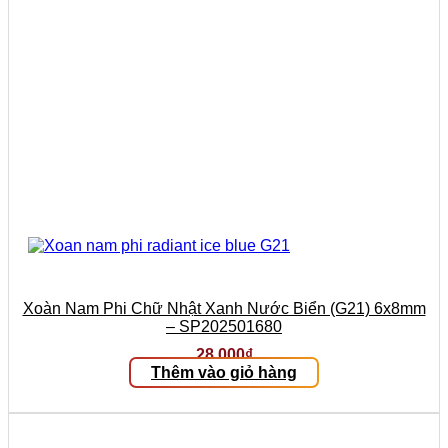
Xoàn Nam Phi Chữ Nhật Xanh Nước Biển (G21) 6x8mm
– SP202501680
28.000
₫
Thêm vào giỏ hàng