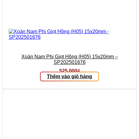
Xoàn Nam Phi Giọt Hồng (H05) 15x20mm –
SP202501676
525.000
₫
Thêm vào giỏ hàng