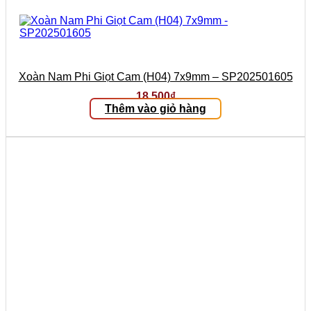
Xoàn Nam Phi Giọt Cam (H04) 7x9mm – SP202501605
18.500
₫
Thêm vào giỏ hàng