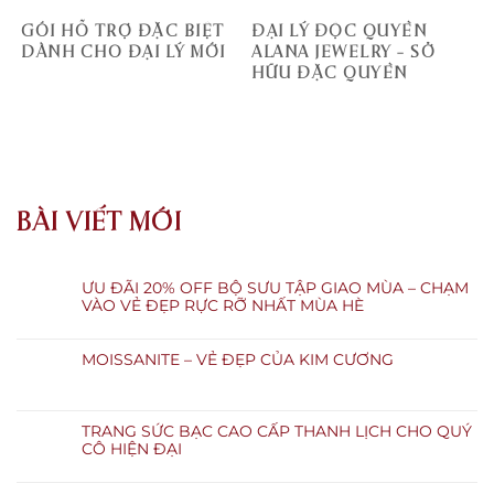
GÓI HỖ TRỢ ĐẶC BIỆT
ĐẠI LÝ ĐỘC QUYỀN
DÀNH CHO ĐẠI LÝ MỚI
ALANA JEWELRY – SỞ
HỮU ĐẶC QUYỀN
BÀI VIẾT MỚI
ƯU ĐÃI 20% OFF BỘ SƯU TẬP GIAO MÙA – CHẠM
VÀO VẺ ĐẸP RỰC RỠ NHẤT MÙA HÈ
MOISSANITE – VẺ ĐẸP CỦA KIM CƯƠNG
TRANG SỨC BẠC CAO CẤP THANH LỊCH CHO QUÝ
CÔ HIỆN ĐẠI