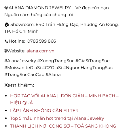
💎ALANA DIAMOND JEWELRY – Vẻ đẹp của bạn –
Nguồn cảm hứng của chúng tôi
🏠 Showroom: 840 Trần Hưng Đạo, Phường An Đông,
TP. Hồ Chí Minh
📞Hotline:
0783 599 866
🌐Website:
alana.com.vn
#AlanaJewelry #XuongTrangSuc #GiaSiTrangSuc
#MoissaniteGiaSi #CZGiaSi #NguonHangTrangSuc
#TrangSucCaoCap #Alana
Xem thêm:
HỢP TÁC VỚI ALANA || ĐƠN GIẢN – MINH BẠCH –
HIỆU QUẢ
LẤP LÁNH KHÔNG CẦN FILTER
Top 5 mẫu nhẫn hot trend tại Alana Jewelry
THANH LỊCH NƠI CÔNG SỞ – TOẢ SÁNG KHÔNG