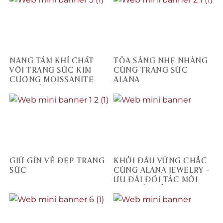
NÂNG TẦM KHÍ CHẤT
TỎA SÁNG NHẸ NHÀNG
VỚI TRANG SỨC KIM
CÙNG TRANG SỨC
CƯƠNG MOISSANITE
ALANA
CAO CẤP
GIỮ GÌN VẺ ĐẸP TRANG
KHỞI ĐẦU VỮNG CHẮC
SỨC
CÙNG ALANA JEWELRY –
ƯU ĐÃI ĐỐI TÁC MỚI
SIÊU HẤP DẪN