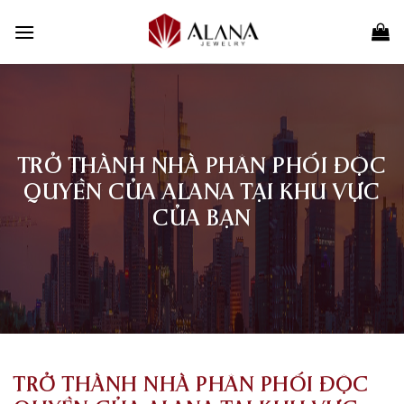
Skip
to
content
TRỞ THÀNH NHÀ PHÂN PHỐI ĐỘC
QUYỀN CỦA ALANA TẠI KHU VỰC
CỦA BẠN
TRỞ THÀNH NHÀ PHÂN PHỐI ĐỘC