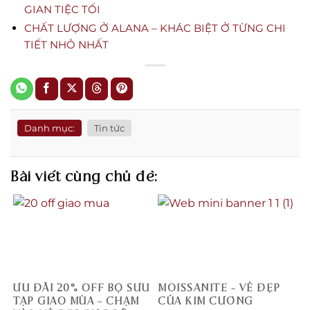
GIAN TIỆC TỐI
CHẤT LƯỢNG Ở ALANA – KHÁC BIỆT Ở TỪNG CHI
TIẾT NHỎ NHẤT
Danh mục:
Tin tức
Bài viết cùng chủ đề:
ƯU ĐÃI 20% OFF BỘ SƯU
MOISSANITE – VẺ ĐẸP
TẬP GIAO MÙA – CHẠM
CỦA KIM CƯƠNG