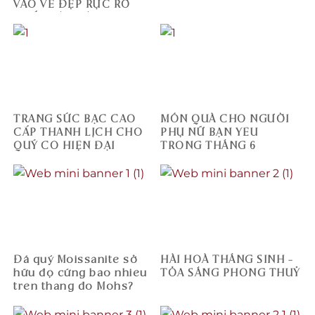
VÀO VẺ ĐẸP RỰC RỠ
NHẤT MÙA HÈ
TRANG SỨC BẠC CAO
MÓN QUÀ CHO NGƯỜI
CẤP THANH LỊCH CHO
PHỤ NỮ BẠN YÊU
QUÝ CÔ HIỆN ĐẠI
TRONG THÁNG 6
Đá quý Moissanite sở
HÀI HOÀ THÁNG SINH –
hữu độ cứng bao nhiêu
TỎA SÁNG PHONG THUỶ
trên thang đo Mohs?