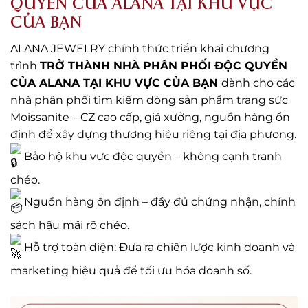
QUYỀN CỦA ALANA TẠI KHU VỰC
CỦA BẠN
ALANA JEWELRY chính thức triển khai chương
trình
TRỞ THÀNH NHÀ PHÂN PHỐI ĐỘC QUYỀN
CỦA ALANA TẠI KHU VỰC CỦA BẠN
dành cho các
nhà phân phối tìm kiếm dòng sản phẩm trang sức
Moissanite – CZ cao cấp, giá xưởng, nguồn hàng ổn
định để xây dựng thương hiệu riêng tại địa phương.
Bảo hộ khu vực độc quyền – không cạnh tranh
chéo.
Nguồn hàng ổn định – đầy đủ chứng nhận, chính
sách hậu mãi rõ chéo.
Hỗ trợ toàn diện: Đưa ra chiến lược kinh doanh và
marketing hiệu quả để tối ưu hóa doanh số.