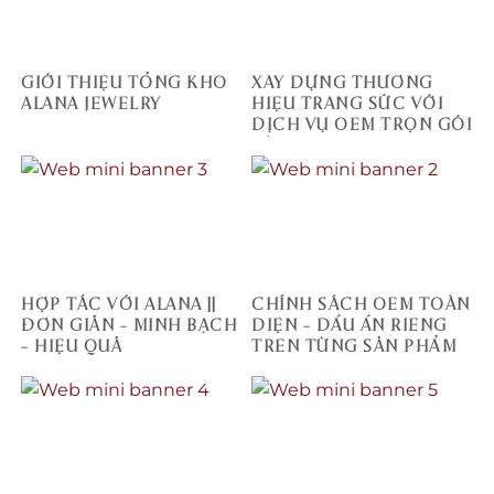
GIỚI THIỆU TỔNG KHO
XÂY DỰNG THƯƠNG
ALANA JEWELRY
HIỆU TRANG SỨC VỚI
DỊCH VỤ OEM TRỌN GÓI
TỪ ALANA JEWELRY
HỢP TÁC VỚI ALANA ||
CHÍNH SÁCH OEM TOÀN
ĐƠN GIẢN – MINH BẠCH
DIỆN – DẤU ẤN RIÊNG
– HIỆU QUẢ
TRÊN TỪNG SẢN PHẨM