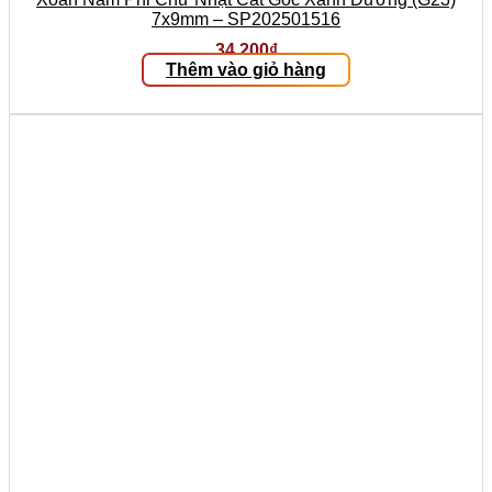
7x9mm – SP202501516
34.200
₫
Thêm vào giỏ hàng