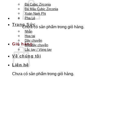
Đá Cubic Zirconia
Đá Màu Cubic Zirconia
Xoàn Nam Phi
Pha Lê
Trang Sức
Chưa có sản phẩm trong giỏ hàng.
Nhẫn
Quay trở lại cửa hàng
Hoa tai
Dây chuyền
Giỏ hàng
Mặt dây chuyền
Lắc tay / Vòng tay
Về chúng tôi
Liên hệ
Chưa có sản phẩm trong giỏ hàng.
Quay trở lại cửa hàng