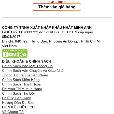
145.000
₫
Thêm vào giỏ hàng
CÔNG TY TNHH XUẤT NHẬP KHẨU NHẤT MINH ANH
GPKD số 0314333722 do Sở KH và ĐT TP HN cấp ngày
05/04/2017
Địa chỉ: 840 Trần Hưng Đạo, Phường An Đông, TP Hồ Chí Minh,
Việt Nam
ĐIỀU KHOẢN & CHÍNH SÁCH
Chính Sách Bảo Mật Thông Tin
Chính Sách Vận Chuyển Và Giao Nhận
Thông Tin Về Giá Sản Phẩm
Chính Sách Kiểm Hàng
Chính Sách Thanh Toán
Phương Thức Mua Hàng
Chính Sách Thu Đổi
Chế Độ Bảo Hành
Hướng Dẫn Đo Size
LIÊN KẾT HỮU ÍCH
Về Chúng Tôi