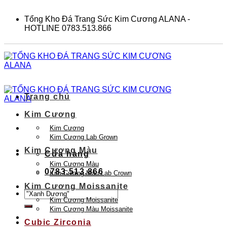
Skip
to
Tổng Kho Đá Trang Sức Kim Cương ALANA -
content
HOTLINE 0783.513.866
Trang chủ
Kim Cương
Kim Cương
Kim Cương Lab Grown
Kim Cương Màu
Cửa hàng
Kim Cương Màu
0783.513.866
Kim Cương Màu Lab Crown
Kim Cương Moissanite
Tìm
Kim Cương Moissanite
kiếm:
Kim Cương Màu Moissanite
Cubic Zirconia