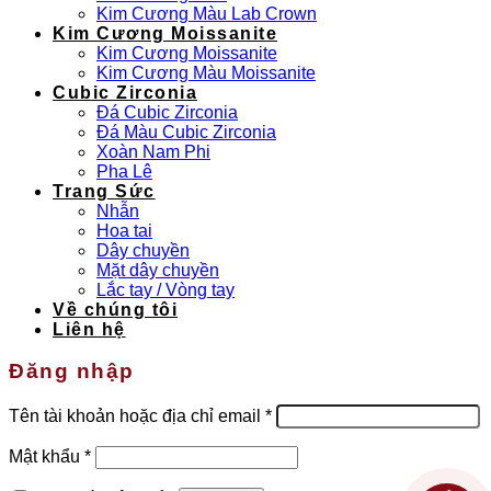
Kim Cương Màu Lab Crown
Kim Cương Moissanite
Kim Cương Moissanite
Kim Cương Màu Moissanite
Cubic Zirconia
Đá Cubic Zirconia
Đá Màu Cubic Zirconia
Xoàn Nam Phi
Pha Lê
Trang Sức
Nhẫn
Hoa tai
Dây chuyền
Mặt dây chuyền
Lắc tay / Vòng tay
Về chúng tôi
Liên hệ
Đăng nhập
Bắt
Tên tài khoản hoặc địa chỉ email
*
buộc
Bắt
Mật khẩu
*
buộc