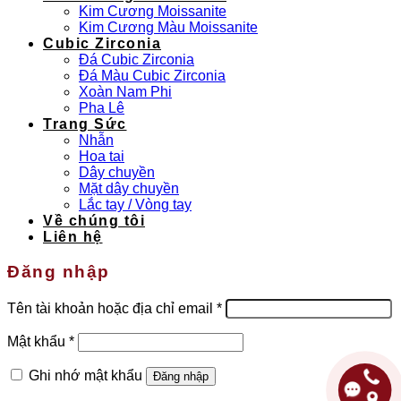
Kim Cương Moissanite
Kim Cương Màu Moissanite
Cubic Zirconia
Đá Cubic Zirconia
Đá Màu Cubic Zirconia
Xoàn Nam Phi
Pha Lê
Trang Sức
Nhẫn
Hoa tai
Dây chuyền
Mặt dây chuyền
Lắc tay / Vòng tay
Về chúng tôi
Liên hệ
Đăng nhập
Bắt
Tên tài khoản hoặc địa chỉ email
*
buộc
Bắt
Mật khẩu
*
buộc
Ghi nhớ mật khẩu
Đăng nhập