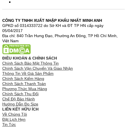
CÔNG TY TNHH XUẤT NHẬP KHẨU NHẤT MINH ANH
GPKD số 0314333722 do Sở KH và ĐT TP HN cấp ngày
05/04/2017
Địa chỉ: 840 Trần Hưng Đạo, Phường An Đông, TP Hồ Chí Minh,
Việt Nam
ĐIỀU KHOẢN & CHÍNH SÁCH
Chính Sách Bảo Mật Thông Tin
Chính Sách Vận Chuyển Và Giao Nhận
Thông Tin Về Giá Sản Phẩm
Chính Sách Kiểm Hàng
Chính Sách Thanh Toán
Phương Thức Mua Hàng
Chính Sách Thu Đổi
Chế Độ Bảo Hành
Hướng Dẫn Đo Size
LIÊN KẾT HỮU ÍCH
Về Chúng Tôi
Đặt Lịch Hẹn
Tin Tức