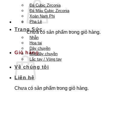
Đá Cubic Zirconia
Đá Màu Cubic Zirconia
Xoàn Nam Phi
Pha Lê
Trang Sức
Chưa có sản phẩm trong giỏ hàng.
Nhẫn
Quay trở lại cửa hàng
Hoa tai
Dây chuyền
Giỏ hàng
Mặt dây chuyền
Lắc tay / Vòng tay
Về chúng tôi
Liên hệ
Chưa có sản phẩm trong giỏ hàng.
Quay trở lại cửa hàng