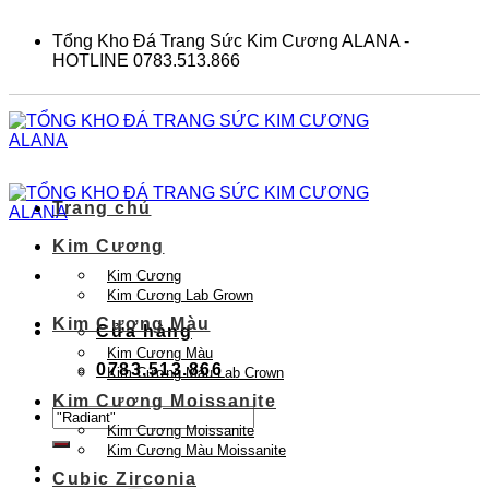
Skip
to
Tổng Kho Đá Trang Sức Kim Cương ALANA -
content
HOTLINE 0783.513.866
Trang chủ
Kim Cương
Kim Cương
Kim Cương Lab Grown
Kim Cương Màu
Cửa hàng
Kim Cương Màu
0783.513.866
Kim Cương Màu Lab Crown
Kim Cương Moissanite
Tìm
Kim Cương Moissanite
kiếm:
Kim Cương Màu Moissanite
Cubic Zirconia